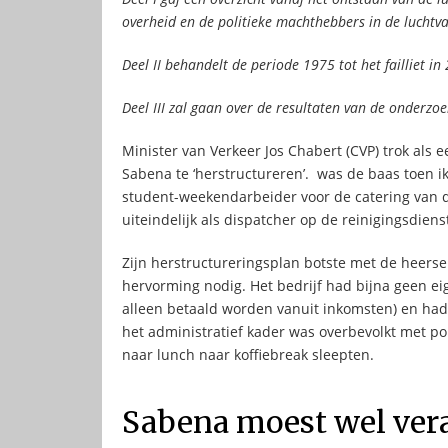
overheid en de politieke machthebbers in de luchtvaa
Deel II behandelt de periode 1975 tot het failliet in
Deel III zal gaan over de resultaten van de onderzo
Minister van Verkeer Jos Chabert (CVP) trok al
Sabena te ‘herstructureren’. was de baas toen ik 
student-weekendarbeider voor de catering van de 
uiteindelijk als dispatcher op de reinigingsdiens
Zijn herstructureringsplan botste met de heers
hervorming nodig. Het bedrijf had bijna geen e
alleen betaald worden vanuit inkomsten) en had v
het administratief kader was overbevolkt met pol
naar lunch naar koffiebreak sleepten.
Sabena moest wel vera