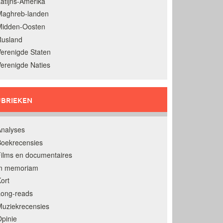
atijns-Amerika
Maghreb-landen
Midden-Oosten
Rusland
erenigde Staten
erenigde Naties
BRIEKEN
nalyses
oekrecensies
ilms en documentaires
In memoriam
ort
Long-reads
uziekrecensies
pinie