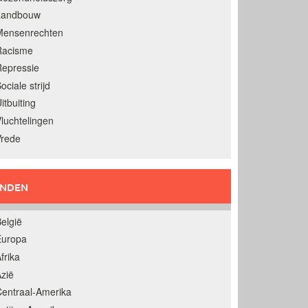
Landbouw
Mensenrechten
Racisme
epressie
ociale strijd
itbuiting
luchtelingen
Vrede
ANDEN
elgië
Europa
frika
zië
entraal-Amerika