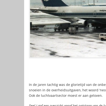
In de jaren tachtig was de glorietijd van de onb
snoeien in de overheidsuitgaven, het woord ‘neoli
Ook de luchtvaartsector moest er aan geloven.
Deel I gaf een overzicht vanaf het ontstaan van de l