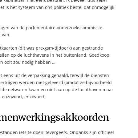
e kabinetten niet eens bestaan. Ik beweer dus zeker
Het is het systeem van ons politiek bestel dat onmogelijk
tingen van de parlementaire onderzoekscommissie
 van.
tkaarten (dit was pre-gsm-tijdperk) aan gestrande
cellen op de luchthavens in het buitenland. Goedkoop
n ooit zou nodig hebben …
t eens uit de verpakking gehaald, terwijl de diensten
ertuigen werden niet geleverd (omdat ze bijvoorbeeld
telde eetwaren kwamen niet aan op de luchthaven maar
 enzovoort, enzovoort.
 samenwerkingsakkoorden
anden iets te doen, tevergeefs. Ondanks zijn officieel