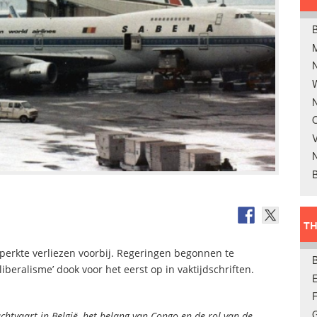
B
W
N
O
V
B
TH
eperkte verliezen voorbij. Regeringen begonnen te
beralisme’ dook voor het eerst op in vaktijdschriften.
E
uchtvaart in België, het belang van Congo en de rol van de