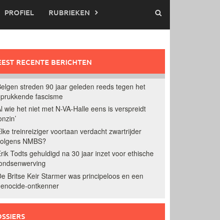
PROFIEL
RUBRIEKEN
EST RECENTE BERICHTEN
elgen streden 90 jaar geleden reeds tegen het
prukkende fascisme
l wie het niet met N-VA-Halle eens is verspreidt
onzin’
lke treinreiziger voortaan verdacht zwartrijder
volgens NMBS?
rik Todts gehuldigd na 30 jaar inzet voor ethische
ondsenwerving
e Britse Keir Starmer was principeloos en een
enocide-ontkenner
SSIERS