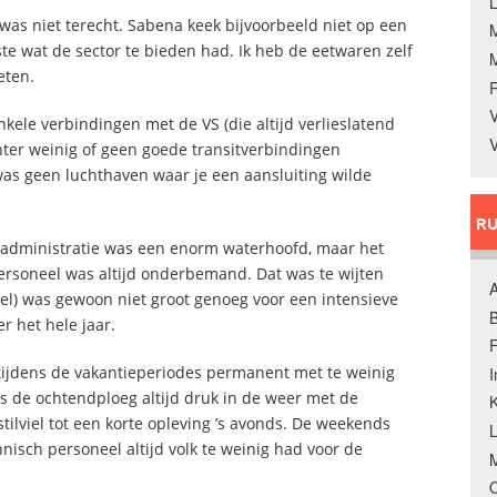
L
 was niet terecht. Sabena keek bijvoorbeeld niet op een
te wat de sector te bieden had. Ik heb de eetwaren zelf
eten.
V
nkele verbindingen met de VS (die altijd verlieslatend
V
hter weinig of geen goede transitverbindingen
was geen luchthaven waar je een aansluiting wilde
RU
e administratie was een enorm waterhoofd, maar het
rsoneel was altijd onderbemand. Dat was te wijten
A
el) was gewoon niet groot genoeg voor een intensieve
B
er het hele jaar.
F
ijdens de vakantieperiodes permanent met te weinig
 de ochtendploeg altijd druk in de weer met de
K
tilviel tot een korte opleving ’s avonds. De weekends
nisch personeel altijd volk te weinig had voor de
M
O