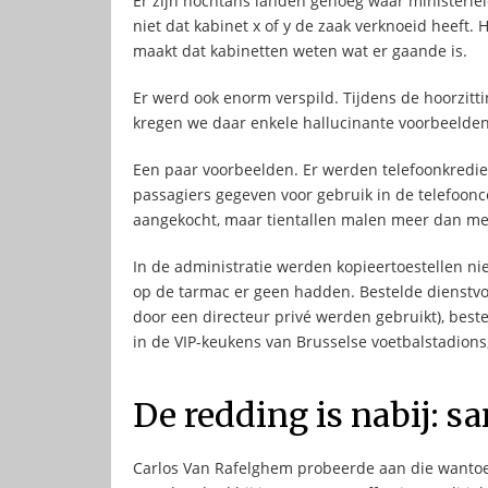
Er zijn nochtans landen genoeg waar ministeriël
niet dat kabinet x of y de zaak verknoeid heeft. 
maakt dat kabinetten weten wat er gaande is.
Er werd ook enorm verspild. Tijdens de hoorzit
kregen we daar enkele hallucinante voorbeelden
Een paar voorbeelden. Er werden telefoonkredie
passagiers gegeven voor gebruik in de telefoon
aangekocht, maar tientallen malen meer dan me
In de administratie werden kopieertoestellen nie
op de tarmac er geen hadden. Bestelde dienstvo
door een directeur privé werden gebruikt), bes
in de VIP-keukens van Brusselse voetbalstadions,
De redding is nabij:
Carlos Van Rafelghem probeerde aan die wantoest