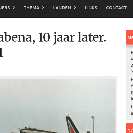
IERS
THEMA
LANDEN
LINKS
CONTACT
abena, 10 jaar later.
ME
1
B
o
A
‘
E
E
f
D
g
DO