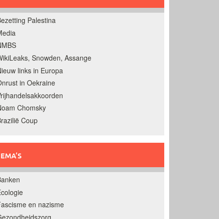
ezetting Palestina
Media
NMBS
ikiLeaks, Snowden, Assange
ieuw links in Europa
nrust in Oekraine
rijhandelsakkoorden
Noam Chomsky
razilië Coup
EMA’S
Banken
cologie
Fascisme en nazisme
Gezondheidszorg