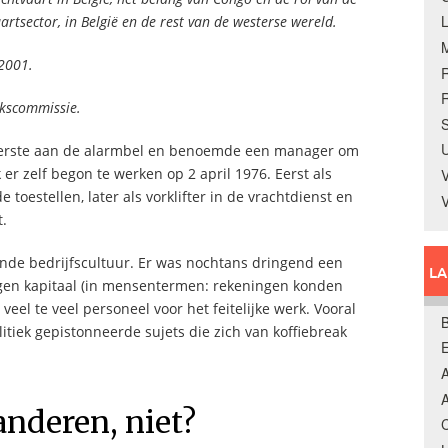
rtsector, in België en de rest van de westerse wereld.
 2001.
R
ekscommissie.
S
U
s eerste aan de alarmbel en benoemde een manager om
er zelf begon te werken op 2 april 1976. Eerst als
V
toestellen, later als vorklifter in de vrachtdienst en
t.
ende bedrijfscultuur. Er was nochtans dringend een
L
igen kapitaal (in mensentermen: rekeningen konden
eel te veel personeel voor het feitelijke werk. Vooral
B
itiek gepistonneerde sujets die zich van koffiebreak
A
A
nderen, niet?
C