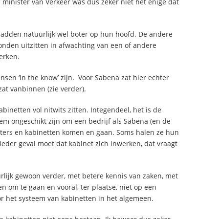
e minister van Verkeer was dus zeker niet het enige dat
hadden natuurlijk wel boter op hun hoofd. De andere
konden uitzitten in afwachting van een of andere
erken.
ensen ‘in the know’ zijn. Voor Sabena zat hier echter
at vanbinnen (zie verder).
abinetten vol nitwits zitten. Integendeel, het is de
eem ongeschikt zijn om een bedrijf als Sabena (en de
isters en kabinetten komen en gaan. Soms halen ze hun
n ieder geval moet dat kabinet zich inwerken, dat vraagt
rlijk gewoon verder, met betere kennis van zaken, met
n om te gaan en vooral, ter plaatse, niet op een
oor het systeem van kabinetten in het algemeen.