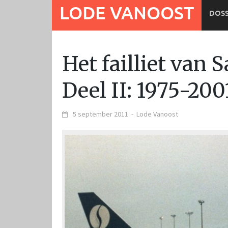
Ga
LODE VANOOST
DOSS
naar
de
inhoud
Het failliet van S
Deel II: 1975-200
5 september 2011
-
Lode Vanoost