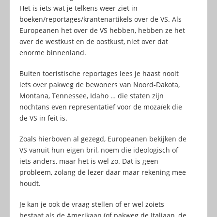
Het is iets wat je telkens weer ziet in
boeken/reportages/krantenartikels over de VS. Als
Europeanen het over de VS hebben, hebben ze het
over de westkust en de oostkust, niet over dat
enorme binnenland.
Buiten toeristische reportages lees je haast nooit
iets over pakweg de bewoners van Noord-Dakota,
Montana, Tennessee, Idaho … die staten zijn
nochtans even representatief voor de mozaïek die
de VS in feit is.
Zoals hierboven al gezegd, Europeanen bekijken de
VS vanuit hun eigen bril, noem die ideologisch of
iets anders, maar het is wel zo. Dat is geen
probleem, zolang de lezer daar maar rekening mee
houdt.
Je kan je ook de vraag stellen of er wel zoiets
bestaat als de Amerikaan (of pakweg de Italiaan, de