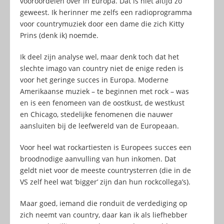
vooroordelen over in Europa. Dat is niet altijd zo
geweest. Ik herinner me zelfs een radioprogramma
voor countrymuziek door een dame die zich Kitty
Prins (denk ik) noemde.
Ik deel zijn analyse wel, maar denk toch dat het
slechte imago van country niet de enige reden is
voor het geringe succes in Europa. Moderne
Amerikaanse muziek – te beginnen met rock – was
en is een fenomeen van de oostkust, de westkust
en Chicago, stedelijke fenomenen die nauwer
aansluiten bij de leefwereld van de Europeaan.
Voor heel wat rockartiesten is Europees succes een
broodnodige aanvulling van hun inkomen. Dat
geldt niet voor de meeste countrysterren (die in de
VS zelf heel wat ‘bigger’ zijn dan hun rockcollega’s).
Maar goed, iemand die ronduit de verdediging op
zich neemt van country, daar kan ik als liefhebber