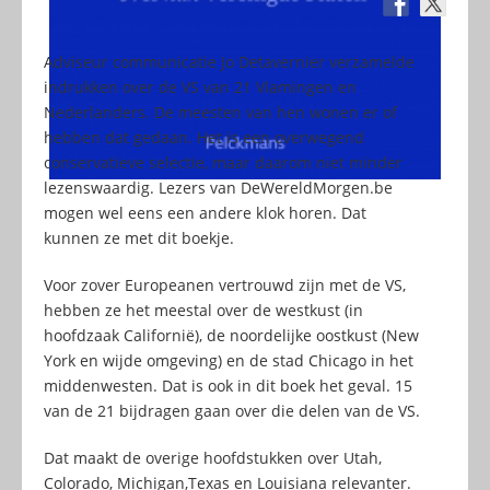
Adviseur communicatie Jo Detavernier verzamelde
indrukken over de VS van 21 Vlamingen en
Nederlanders. De meesten van hen wonen er of
hebben dat gedaan. Het is een overwegend
conservatieve selectie, maar daarom niet minder
lezenswaardig. Lezers van DeWereldMorgen.be
mogen wel eens een andere klok horen. Dat
kunnen ze met dit boekje.
Voor zover Europeanen vertrouwd zijn met de VS,
hebben ze het meestal over de westkust (in
hoofdzaak Californië), de noordelijke oostkust (New
York en wijde omgeving) en de stad Chicago in het
middenwesten. Dat is ook in dit boek het geval. 15
van de 21 bijdragen gaan over die delen van de VS.
Dat maakt de overige hoofdstukken over Utah,
Colorado, Michigan,Texas en Louisiana relevanter.