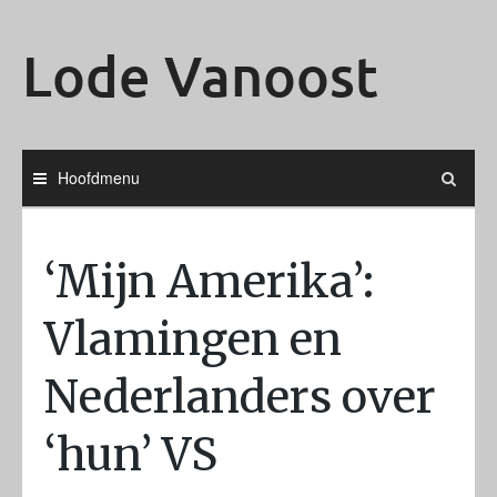
Ga
naar
Lode Vanoost
de
inhoud
Hoofdmenu
‘Mijn Amerika’:
Vlamingen en
Nederlanders over
‘hun’ VS