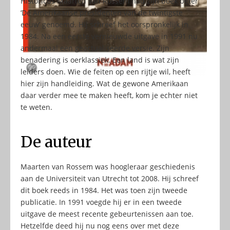
Historicus Maarten van Rossem had zijn boek beter
‘De Amerikaanse presidenten van de twintigste
eeuw’ genoemd. Hij schreef het oorspronkelijk in
1984. Na een eerste vernieuwde uitgave in 1991 nu
andermaal een geactualiseerde versie. Zijn
benadering is oerklassiek. Een land is wat zijn
leiders doen. Wie de feiten op een rijtje wil, heeft
hier zijn handleiding. Wat de gewone Amerikaan
daar verder mee te maken heeft, kom je echter niet
te weten.
De auteur
Maarten van Rossem was hoogleraar geschiedenis
aan de Universiteit van Utrecht tot 2008. Hij schreef
dit boek reeds in 1984. Het was toen zijn tweede
publicatie. In 1991 voegde hij er in een tweede
uitgave de meest recente gebeurtenissen aan toe.
Hetzelfde deed hij nu nog eens over met deze