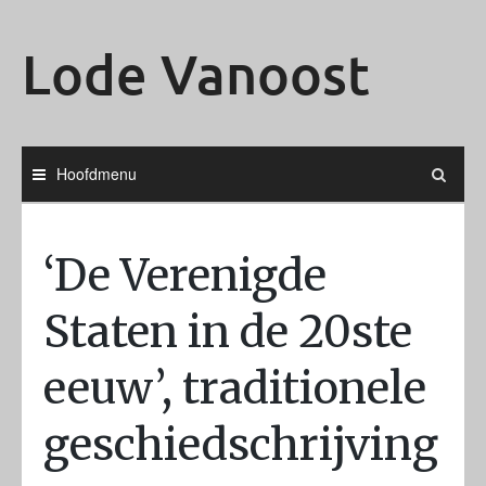
Ga
naar
Lode Vanoost
de
inhoud
Hoofdmenu
‘De Verenigde
Staten in de 20ste
eeuw’, traditionele
geschiedschrijving