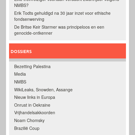
NMBS?
Erik Todts gehuldigd na 30 jaar inzet voor ethische
fondsenwerving
De Britse Keir Starmer was principeloos en een
genocide-ontkenner
DOSSIERS
Bezetting Palestina
Media
NMBS
WikiLeaks, Snowden, Assange
Nieuw links in Europa
Onrust in Oekraine
Vrijhandelsakkoorden
Noam Chomsky
Brazilië Coup