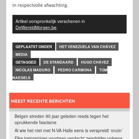
In respectvolle afwachting.
Artikel oorspronkelijk verschenen in
DeWereldMorgen.be
.
GEPLAATST ONDER
HET VENEZUELA VAN CHÁVEZ
MEDIA
GETAGGED
DE STANDAARD
HUGO CHÁVEZ
NICOLAS MADURO
PEDRO CARMONA
TOM
NAEGELS
MEEST RECENTE BERICHTEN
Belgen streden 90 jaar geleden reeds tegen het
oprukkende fascisme
Al wie het niet met N-VA-Halle eens is verspreidt ‘onzin’
Elke treinreiziger voortaan verdacht zwartrijder volgens