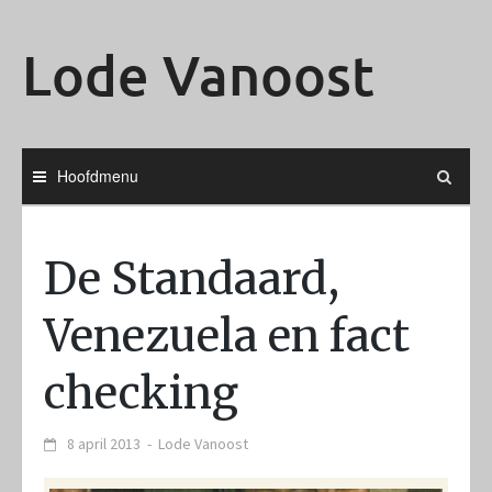
Ga
naar
Lode Vanoost
de
inhoud
Hoofdmenu
De Standaard,
Venezuela en fact
checking
8 april 2013
-
Lode Vanoost