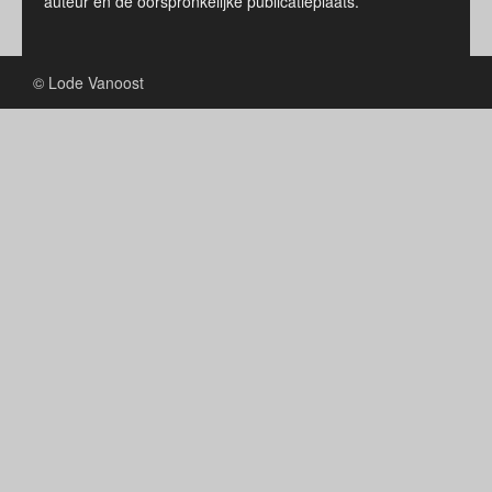
auteur en de oorspronkelijke publicatieplaats.
© Lode Vanoost