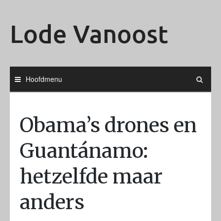
Ga
naar
Lode Vanoost
de
inhoud
Hoofdmenu
Obama’s drones en
Guantánamo:
hetzelfde maar
anders