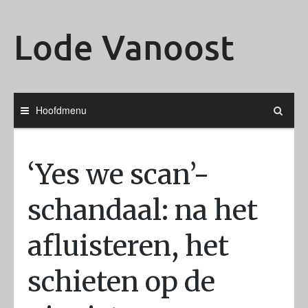
Ga
naar
Lode Vanoost
de
inhoud
Hoofdmenu
‘Yes we scan’-
schandaal: na het
afluisteren, het
schieten op de