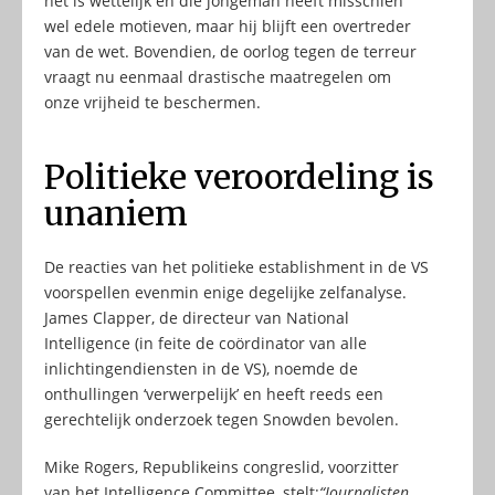
het is wettelijk en die jongeman heeft misschien
wel edele motieven, maar hij blijft een overtreder
van de wet. Bovendien, de oorlog tegen de terreur
vraagt nu eenmaal drastische maatregelen om
onze vrijheid te beschermen.
Politieke veroordeling is
unaniem
De reacties van het politieke establishment in de VS
voorspellen evenmin enige degelijke zelfanalyse.
James Clapper, de directeur van National
Intelligence (in feite de coördinator van alle
inlichtingendiensten in de VS), noemde de
onthullingen ‘verwerpelijk’ en heeft reeds een
gerechtelijk onderzoek tegen Snowden bevolen.
Mike Rogers, Republikeins congreslid, voorzitter
van het Intelligence Committee, stelt:
“Journalisten