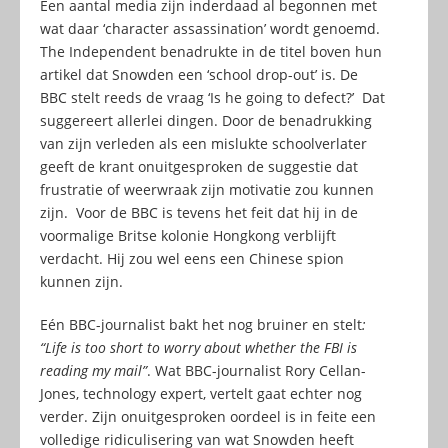
Een aantal media zijn inderdaad al begonnen met
wat daar ‘character assassination’ wordt genoemd.
The Independent benadrukte in de titel boven hun
artikel dat Snowden een ‘school drop-out’ is. De
BBC stelt reeds de vraag ‘Is he going to defect?’ Dat
suggereert allerlei dingen. Door de benadrukking
van zijn verleden als een mislukte schoolverlater
geeft de krant onuitgesproken de suggestie dat
frustratie of weerwraak zijn motivatie zou kunnen
zijn. Voor de BBC is tevens het feit dat hij in de
voormalige Britse kolonie Hongkong verblijft
verdacht. Hij zou wel eens een Chinese spion
kunnen zijn.
Eén BBC-journalist bakt het nog bruiner en stelt
:
“Life is too short to worry about whether the FBI is
reading my mail”
. Wat BBC-journalist Rory Cellan-
Jones, technology expert, vertelt gaat echter nog
verder. Zijn onuitgesproken oordeel is in feite een
volledige ridiculisering van wat Snowden heeft