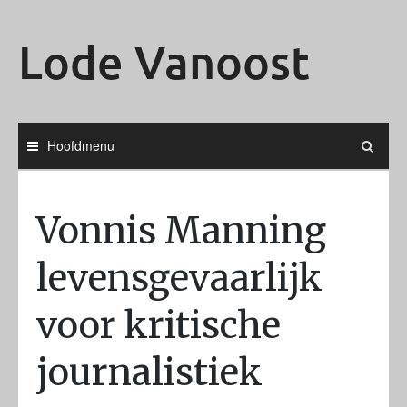
Ga
naar
Lode Vanoost
de
inhoud
Hoofdmenu
Vonnis Manning
levensgevaarlijk
voor kritische
journalistiek