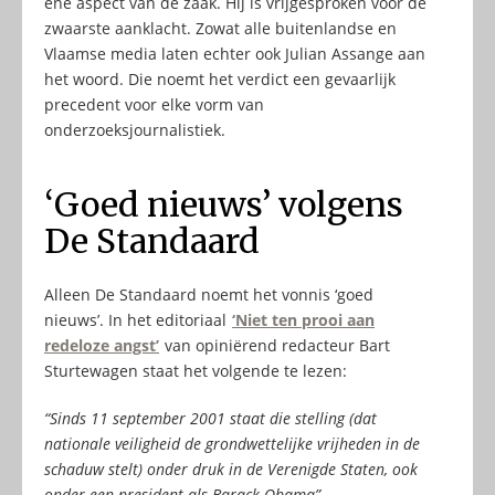
éne aspect van de zaak. Hij is vrijgesproken voor de
zwaarste aanklacht. Zowat alle buitenlandse en
Vlaamse media laten echter ook Julian Assange aan
het woord. Die noemt het verdict een gevaarlijk
precedent voor elke vorm van
onderzoeksjournalistiek.
‘Goed nieuws’ volgens
De Standaard
Alleen De Standaard noemt het vonnis ‘goed
nieuws’. In het editoriaal
‘Niet ten prooi aan
redeloze angst’
van opiniërend redacteur Bart
Sturtewagen staat het volgende te lezen:
“Sinds 11 september 2001 staat die stelling (dat
nationale veiligheid de grondwettelijke vrijheden in de
schaduw stelt) onder druk in de Verenigde Staten, ook
onder een president als Barack Obama”.