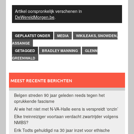
Artikel oorspronkelijk verschenen in
DeWereldMorgen.be
.
GEPLAATST ONDER
MEDIA
WIKILEAKS, SNOWDEN,
ASSANGE
GETAGGED
BRADLEY MANNING
GLENN
GREENWALD
MEEST RECENTE BERICHTEN
Belgen streden 90 jaar geleden reeds tegen het
oprukkende fascisme
Al wie het niet met N-VA-Halle eens is verspreidt ‘onzin’
Elke treinreiziger voortaan verdacht zwartrijder volgens
NMBS?
Erik Todts gehuldigd na 30 jaar inzet voor ethische