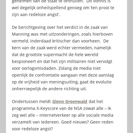
geheimen van de staat te onthullen. Dit vonnis is
wel degelijk onheilspellend genoeg om ‘ten prooi te
zijn aan redeloze angst’.
De berichtgeving over het verdict in de zaak van
Manning was met uitzonderingen, zoals hierboven
vermeld, inderdaad kritischer dan voorheen. De
kern van de zaak werd echter vermeden, namelijk
dat de grootste supermacht de hele wereld
bespioneert en dat het zijn militairen niet vervolgt
voor oorlogsmisdaden. Zolang de media niet
openlijk de confrontatie aangaan met deze aanslag
op de vrijheid van meningsuiting, gaat de evolutie
onherroepelijk de andere richting uit.
Ondertussen meldt
Glenn Greenwald
dat het
programma X-Keyscore van de NSA zowat alle – ik
zeg wel alle – internetverkeer op alle sociale media
verzamelt van iedereen. Goed nieuws? Geen reden
voor redeloze angst?