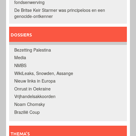
fondsenwerving
De Britse Keir Starmer was principeloos en een
genocide-ontkenner
DOSSIERS
Bezetting Palestina
Media
NMBS
WikiLeaks, Snowden, Assange
Nieuw links in Europa
Onrust in Oekraine
Vrijhandelsakkoorden
Noam Chomsky
Brazilië Coup
THEMA’S