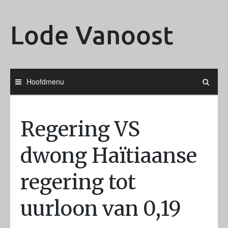
Ga
naar
Lode Vanoost
de
inhoud
Hoofdmenu
Regering VS
dwong Haïtiaanse
regering tot
uurloon van 0,19