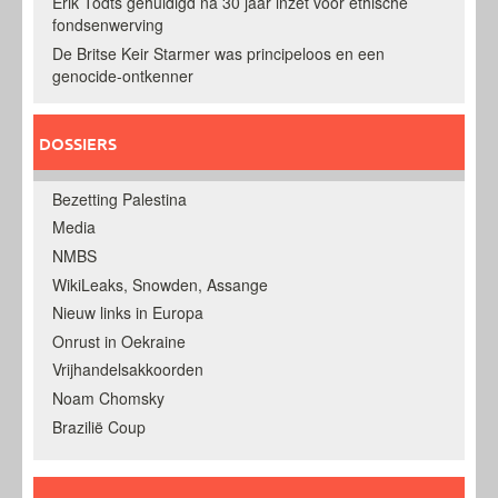
Erik Todts gehuldigd na 30 jaar inzet voor ethische
fondsenwerving
De Britse Keir Starmer was principeloos en een
genocide-ontkenner
DOSSIERS
Bezetting Palestina
Media
NMBS
WikiLeaks, Snowden, Assange
Nieuw links in Europa
Onrust in Oekraine
Vrijhandelsakkoorden
Noam Chomsky
Brazilië Coup