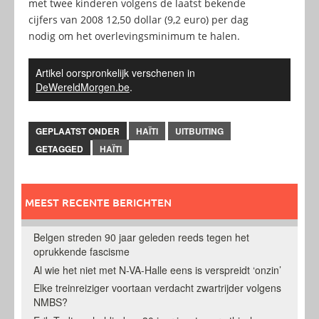
met twee kinderen volgens de laatst bekende
cijfers van 2008 12,50 dollar (9,2 euro) per dag
nodig om het overlevingsminimum te halen.
Artikel oorspronkelijk verschenen in
DeWereldMorgen.be
.
GEPLAATST ONDER
HAÏTI
UITBUITING
GETAGGED
HAÏTI
MEEST RECENTE BERICHTEN
Belgen streden 90 jaar geleden reeds tegen het
oprukkende fascisme
Al wie het niet met N-VA-Halle eens is verspreidt ‘onzin’
Elke treinreiziger voortaan verdacht zwartrijder volgens
NMBS?