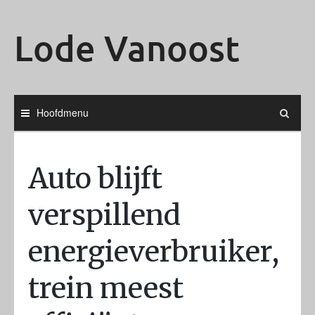
Ga
naar
Lode Vanoost
de
inhoud
Hoofdmenu
Auto blijft
verspillend
energieverbruiker,
trein meest