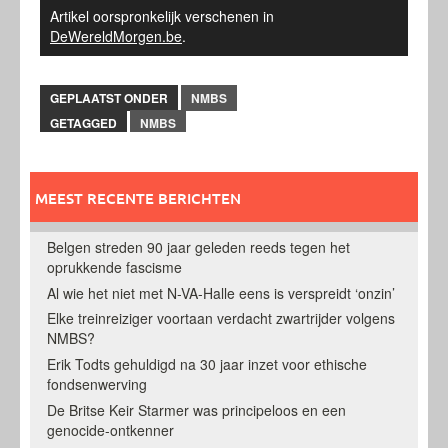
Artikel oorspronkelijk verschenen in
DeWereldMorgen.be
.
GEPLAATST ONDER
NMBS
GETAGGED
NMBS
MEEST RECENTE BERICHTEN
Belgen streden 90 jaar geleden reeds tegen het
oprukkende fascisme
Al wie het niet met N-VA-Halle eens is verspreidt ‘onzin’
Elke treinreiziger voortaan verdacht zwartrijder volgens
NMBS?
Erik Todts gehuldigd na 30 jaar inzet voor ethische
fondsenwerving
De Britse Keir Starmer was principeloos en een
genocide-ontkenner