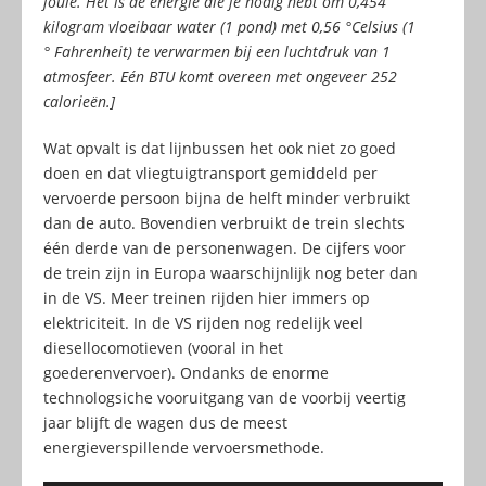
joule. Het is de energie die je nodig hebt om 0,454
kilogram vloeibaar water (1 pond) met 0,56 °Celsius (1
° Fahrenheit) te verwarmen bij een luchtdruk van 1
atmosfeer. Eén BTU komt overeen met ongeveer 252
calorieën.]
Wat opvalt is dat lijnbussen het ook niet zo goed
doen en dat vliegtuigtransport gemiddeld per
vervoerde persoon bijna de helft minder verbruikt
dan de auto. Bovendien verbruikt de trein slechts
één derde van de personenwagen. De cijfers voor
de trein zijn in Europa waarschijnlijk nog beter dan
in de VS. Meer treinen rijden hier immers op
elektriciteit. In de VS rijden nog redelijk veel
diesellocomotieven (vooral in het
goederenvervoer). Ondanks de enorme
technologsiche vooruitgang van de voorbij veertig
jaar blijft de wagen dus de meest
energieverspillende vervoersmethode.