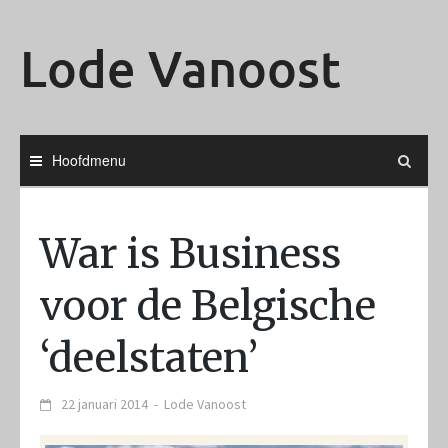
Ga
naar
Lode Vanoost
de
inhoud
Hoofdmenu
War is Business
voor de Belgische
‘deelstaten’
22 januari 2014
-
Lode Vanoost