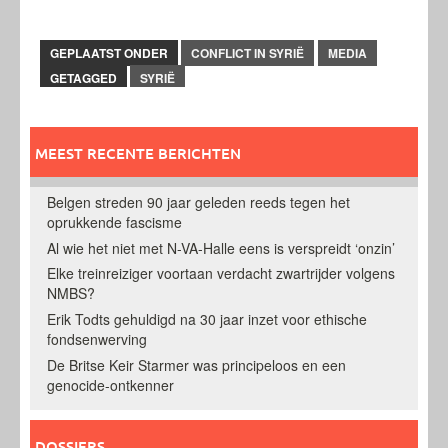
GEPLAATST ONDER
CONFLICT IN SYRIË
MEDIA
GETAGGED
SYRIË
MEEST RECENTE BERICHTEN
Belgen streden 90 jaar geleden reeds tegen het
oprukkende fascisme
Al wie het niet met N-VA-Halle eens is verspreidt ‘onzin’
Elke treinreiziger voortaan verdacht zwartrijder volgens
NMBS?
Erik Todts gehuldigd na 30 jaar inzet voor ethische
fondsenwerving
De Britse Keir Starmer was principeloos en een
genocide-ontkenner
DOSSIERS