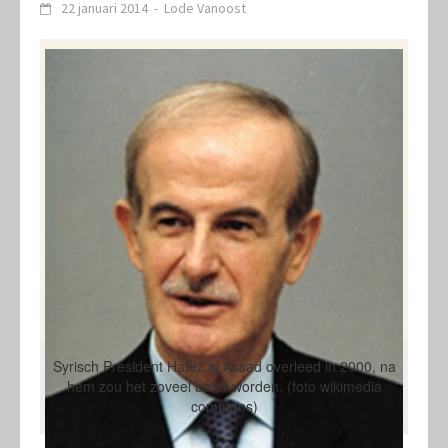
22 januari 2014
-
Lode Vanoost
Syrisch President Hafez al Assad overleed in 2000, na
hem zou het zoveel beter worden. (foto wikimedia
commons)