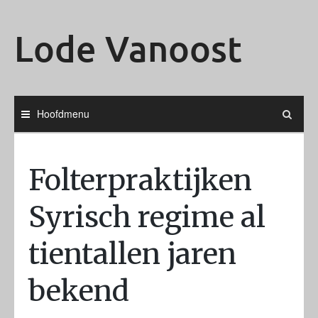
Ga
naar
Lode Vanoost
de
inhoud
Hoofdmenu
Folterpraktijken
Syrisch regime al
tientallen jaren
bekend