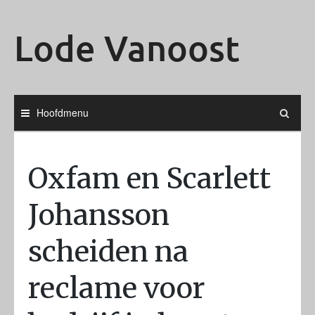
Ga
naar
Lode Vanoost
de
inhoud
Hoofdmenu
Oxfam en Scarlett
Johansson
scheiden na
reclame voor