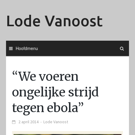
Ga
naar
Lode Vanoost
de
inhoud
Hoofdmenu
“We voeren
ongelijke strijd
tegen ebola”
2 april 2014
-
Lode Vanoost