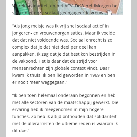
Wereldsolidariteit en het ACV. DeWereldMorgen.be
sprak met deze sociaal geëngageerde vrouw.
“Als jong meisje was ik vrij snel sociaal actief in
jongeren- en vrouwenorganisaties. Maar ik voelde
dat dat niet voldoende was. Sociaal onrecht is zo
complex dat je dat niet deel per deel kan
aanpakken. Ik zag dat je dat best kon bestrijden in
de vakbond. Het is daar dat de strijd voor
mensenrechten zijn globale context vindt. Daar
kwam ik thuis. Ik ben lid geworden in 1969 en ben
er nooit meer weggegaan.”
“Ik ben toen helemaal onderaan begonnen en heb
met alle sectoren van de maatschappij gewerkt. Die
ervaring heb ik meegenomen in mijn hogere
functies. Zo heb ik altijd onthouden dat solidariteit
met de allerarmsten de ultieme reden is waarom ik
dit doe.”