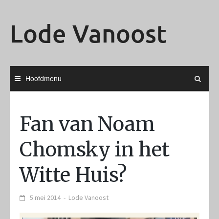
Ga
naar
Lode Vanoost
de
inhoud
Hoofdmenu
Fan van Noam
Chomsky in het
Witte Huis?
5 mei 2014
-
Lode Vanoost