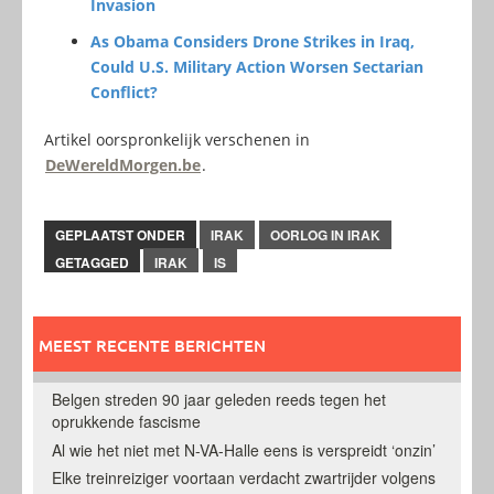
Invasion
As Obama Considers Drone Strikes in Iraq,
Could U.S. Military Action Worsen Sectarian
Conflict?
Artikel oorspronkelijk verschenen in
DeWereldMorgen.be
.
GEPLAATST ONDER
IRAK
OORLOG IN IRAK
GETAGGED
IRAK
IS
MEEST RECENTE BERICHTEN
Belgen streden 90 jaar geleden reeds tegen het
oprukkende fascisme
Al wie het niet met N-VA-Halle eens is verspreidt ‘onzin’
Elke treinreiziger voortaan verdacht zwartrijder volgens