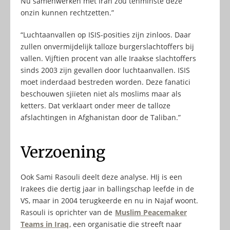
Nu samenwerken met Iran zou tenminste deze
onzin kunnen rechtzetten.”
“Luchtaanvallen op ISIS-posities zijn zinloos. Daar
zullen onvermijdelijk talloze burgerslachtoffers bij
vallen. Vijftien procent van alle Iraakse slachtoffers
sinds 2003 zijn gevallen door luchtaanvallen. ISIS
moet inderdaad bestreden worden. Deze fanatici
beschouwen sjiïeten niet als moslims maar als
ketters. Dat verklaart onder meer de talloze
afslachtingen in Afghanistan door de Taliban.”
Verzoening
Ook Sami Rasouli deelt deze analyse. HIj is een
Irakees die dertig jaar in ballingschap leefde in de
VS, maar in 2004 terugkeerde en nu in Najaf woont.
Rasouli is oprichter van de
Muslim Peacemaker
Teams in Iraq
, een organisatie die streeft naar