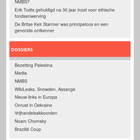
NMBS?
Erik Todts gehuldigd na 30 jaar inzet voor ethische
fondsenwerving
De Britse Keir Starmer was principeloos en een
genocide-ontkenner
DOSSIERS
Bezetting Palestina
Media
NMBS
WikiLeaks, Snowden, Assange
Nieuw links in Europa
Onrust in Oekraine
Vrijhandelsakkoorden
Noam Chomsky
Brazilië Coup