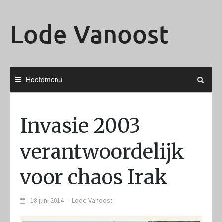
Ga
naar
Lode Vanoost
de
inhoud
Hoofdmenu
Invasie 2003
verantwoordelijk
voor chaos Irak
18 juni 2014
-
Lode Vanoost