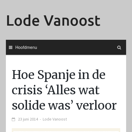
Ga
naar
Lode Vanoost
de
inhoud
Hoofdmenu
Hoe Spanje in de
crisis ‘Alles wat
solide was’ verloor
23 juni 2014
-
Lode Vanoost