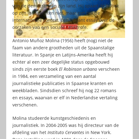
van de democratie in zijn land. Hij spaart de kritiek
op zijn landgenoten niet, maar ziet ook de
internationale context. Een briljant essay over de
oorzaken van een sociale catastrofe.
Antonio Muñoz Molina (1956) heeft (nog) niet de
faam van andere grootheden uit de Spaanstalige
literatuur. In Spanje en Latijns-Amerika heeft hij
echter al een zeer degelijke status opgebouwd
sinds zijn eerste boek
El Robinson urbano
verscheen
in 1984, een verzameling van een aantal
journalistieke publicaties in Spaanse kranten en
weekbladen. Sindsdien schreef hij nog 22 romans
en essays, waarvan er elf in Nederlandse vertaling
verschenen.
Molina studeerde kunstgeschiedenis en
journalistiek. In 2004-2005 was hij directeur van de
afdeling van het
Instituto Cervantes
in New York.