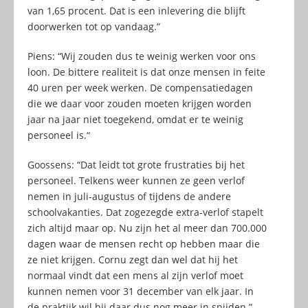
van 1,65 procent. Dat is een inlevering die blijft
doorwerken tot op vandaag.”
Piens: “Wij zouden dus te weinig werken voor ons
loon. De bittere realiteit is dat onze mensen in feite
40 uren per week werken. De compensatiedagen
die we daar voor zouden moeten krijgen worden
jaar na jaar niet toegekend, omdat er te weinig
personeel is.“
Goossens: “Dat leidt tot grote frustraties bij het
personeel. Telkens weer kunnen ze geen verlof
nemen in juli-augustus of tijdens de andere
schoolvakanties. Dat zogezegde extra-verlof stapelt
zich altijd maar op. Nu zijn het al meer dan 700.000
dagen waar de mensen recht op hebben maar die
ze niet krijgen. Cornu zegt dan wel dat hij het
normaal vindt dat een mens al zijn verlof moet
kunnen nemen voor 31 december van elk jaar. In
de praktijk wil hij daar dus nog meer in snijden.”