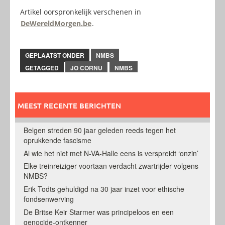
Artikel oorspronkelijk verschenen in
DeWereldMorgen.be
.
GEPLAATST ONDER
NMBS
GETAGGED
JO CORNU
NMBS
MEEST RECENTE BERICHTEN
Belgen streden 90 jaar geleden reeds tegen het
oprukkende fascisme
Al wie het niet met N-VA-Halle eens is verspreidt ‘onzin’
Elke treinreiziger voortaan verdacht zwartrijder volgens
NMBS?
Erik Todts gehuldigd na 30 jaar inzet voor ethische
fondsenwerving
De Britse Keir Starmer was principeloos en een
genocide-ontkenner