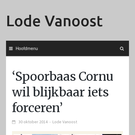
Ga
naar
Lode Vanoost
de
inhoud
Hoofdmenu
‘Spoorbaas Cornu
wil blijkbaar iets
forceren’
30 oktober 2014
-
Lode Vanoost