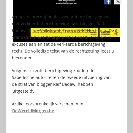
Amnesty International is zwaar in de fout gegaan
met verkeerde berichtgeving over blogger Raif
Badawi. In de Volkskrant, Trouw, NRC Next en in De
Standaard biedt de organisatie Saoedi-Arabië zijn
excuses aan en zet de verkeerde berichtgeving
recht. De volledige tekst van de rechtzetting leest u
hieronder.
Volgens recente berichtgeving zouden de
Saoedische autoriteiten de tweede uitvoering van
de straf van blogger Raif Badawi hebben
‘uitgesteld’.
Artikel oorspronkelijk verschenen in
DeWereldMorgen.be
.