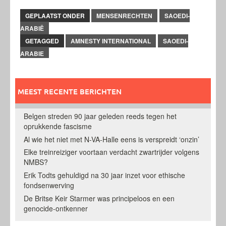
GEPLAATST ONDER
MENSENRECHTEN
SAOEDI-
ARABIË
GETAGGED
AMNESTY INTERNATIONAL
SAOEDI-
ARABIE
MEEST RECENTE BERICHTEN
Belgen streden 90 jaar geleden reeds tegen het
oprukkende fascisme
Al wie het niet met N-VA-Halle eens is verspreidt ‘onzin’
Elke treinreiziger voortaan verdacht zwartrijder volgens
NMBS?
Erik Todts gehuldigd na 30 jaar inzet voor ethische
fondsenwerving
De Britse Keir Starmer was principeloos en een
genocide-ontkenner