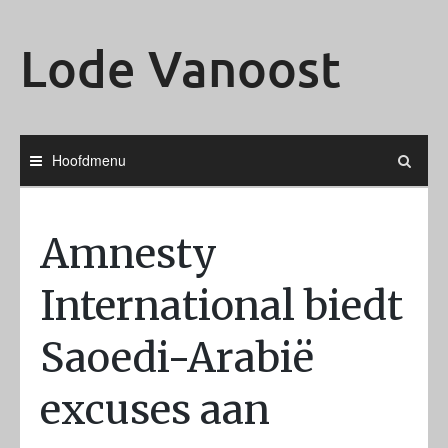
Ga
naar
Lode Vanoost
de
inhoud
Hoofdmenu
Amnesty
International biedt
Saoedi-Arabië
excuses aan