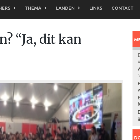
IERS
THEMA
LANDEN
LINKS
CONTACT
n? “Ja, dit kan
ME
B
o
A
‘
E
E
f
D
g
DO