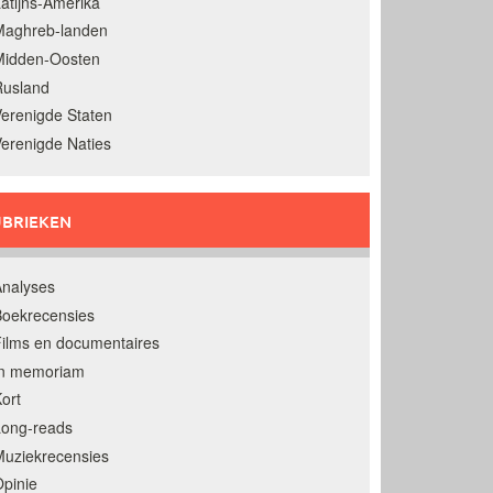
atijns-Amerika
Maghreb-landen
Midden-Oosten
Rusland
erenigde Staten
erenigde Naties
BRIEKEN
nalyses
oekrecensies
ilms en documentaires
In memoriam
ort
Long-reads
uziekrecensies
pinie