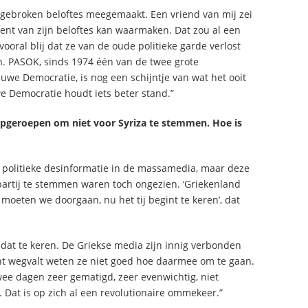
 gebroken beloftes meegemaakt. Een vriend van mij zei
ocent van zijn beloftes kan waarmaken. Dat zou al een
oral blij dat ze van de oude politieke garde verlost
n. PASOK, sinds 1974 één van de twee grote
uwe Democratie, is nog een schijntje van wat het ooit
 Democratie houdt iets beter stand.”
pgeroepen om niet voor Syriza te stemmen. Hoe is
 politieke desinformatie in de massamedia, maar deze
partij te stemmen waren toch ongezien. ‘Griekenland
moeten we doorgaan, nu het tij begint te keren’, dat
 dat te keren. De Griekse media zijn innig verbonden
ht wegvalt weten ze niet goed hoe daarmee om te gaan.
wee dagen zeer gematigd, zeer evenwichtig, niet
 Dat is op zich al een revolutionaire ommekeer.”