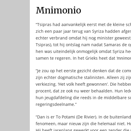
Mnimonio
“Tsipras had aanvankelijk eerst met de kleine s
zich een paar jaar terug van Syriza hadden afgespl
echter verbrand omdat hij nog minister geweest
Tsipras), tot hij ontslag nam nadat Samaras d
hen was uiteindelijk onmogelijk omdat Syriza h
samen te regeren. In het Grieks heet dat
‘mnimo
“Je zou op het eerste gezicht denken dat de comm
zijn echter dogmatische stalinisten. Alleen zij zijn
verkiezing. ‘Het volk heeft gewonnen’. Die hebb
procent, dat ze ook nu weer behaalden. Hun leden
hun jeugdafdeling die reeds in de middelbare sc
regeringsdeelname.”
“Dan is er To Potami (De Rivier). In de buitenla
fenomeen, maar nieuw zijn die helemaal niet. Hun
Hij heeft jarenlang gewerkt voor een zender die