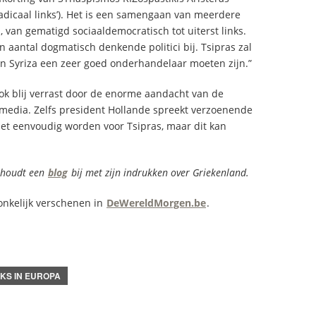
 radicaal links’). Het is een samengaan van meerdere
n, van gematigd sociaaldemocratisch tot uiterst links.
n aantal dogmatisch denkende politici bij. Tsipras zal
n Syriza een zeer goed onderhandelaar moeten zijn.”
ook blij verrast door de enorme aandacht van de
media. Zelfs president Hollande spreekt verzoenende
niet eenvoudig worden voor Tsipras, maar dit kan
 houdt een
blog
bij met zijn indrukken over Griekenland.
ronkelijk verschenen in
DeWereldMorgen.be
.
NKS IN EUROPA