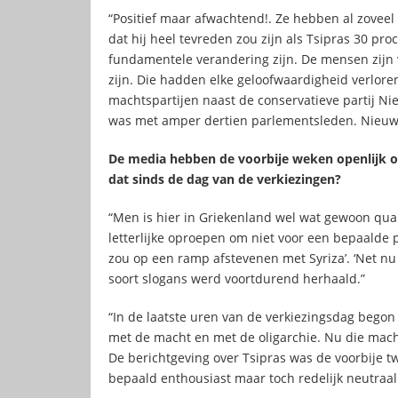
“Positief maar afwachtend!. Ze hebben al zoveel
dat hij heel tevreden zou zijn als Tsipras 30 pr
fundamentele verandering zijn. De mensen zijn vo
zijn. Die hadden elke geloofwaardigheid verlore
machtspartijen naast de conservatieve partij Nie
was met amper dertien parlementsleden. Nieuwe
De media hebben de voorbije weken openlijk o
dat sinds de dag van de verkiezingen?
“Men is hier in Griekenland wel wat gewoon qua
letterlijke oproepen om niet voor een bepaalde 
zou op een ramp afstevenen met Syriza’. ‘Net nu 
soort slogans werd voortdurend herhaald.”
“In de laatste uren van de verkiezingsdag begon
met de macht en met de oligarchie. Nu die mac
De berichtgeving over Tsipras was de voorbije t
bepaald enthousiast maar toch redelijk neutraal.