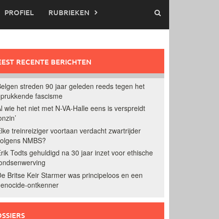
PROFIEL
RUBRIEKEN
EST RECENTE BERICHTEN
elgen streden 90 jaar geleden reeds tegen het
prukkende fascisme
l wie het niet met N-VA-Halle eens is verspreidt
onzin’
lke treinreiziger voortaan verdacht zwartrijder
volgens NMBS?
rik Todts gehuldigd na 30 jaar inzet voor ethische
ondsenwerving
e Britse Keir Starmer was principeloos en een
enocide-ontkenner
SSIERS