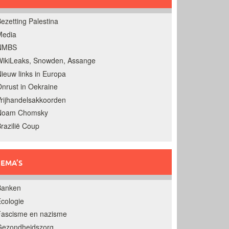
ezetting Palestina
Media
NMBS
ikiLeaks, Snowden, Assange
ieuw links in Europa
nrust in Oekraine
rijhandelsakkoorden
Noam Chomsky
razilië Coup
EMA’S
Banken
cologie
Fascisme en nazisme
Gezondheidszorg