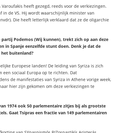
 Varoufakis heeft gezegd, reeds voor de verkiezingen.
f in de VS. Hij wordt waarschijnlijk minister van
vdr). Die heeft letterlijk verklaard dat ze de oligarchie
e partij Podemos (Wij kunnen), trekt zich op aan deze
gen in Spanje eenzelfde stunt doen. Denk je dat de
n het buitenland?
elijke Europese landen! De leiding van Syriza is zich
 een sociaal Europa op te richten. Dat
jdens de manifestaties van Syriza in Athene vorige week,
 naar hier zijn gekomen om deze verkiezingen te
van 1974 ook 50 parlementaire zitjes bij als grootste
tels. Gaat Tsipras een fractie van 149 parlementairen
afkorting van SYnaspismós RIZospastikís Aristerás