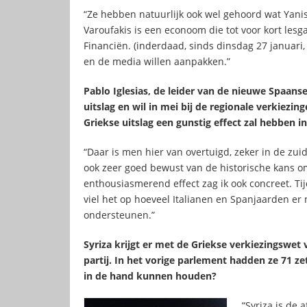
“Ze hebben natuurlijk ook wel gehoord wat Yanis
Varoufakis is een econoom die tot voor kort lesga
Financiën. (inderdaad, sinds dinsdag 27 januari, n
en de media willen aanpakken.”
Pablo Iglesias, de leider van de nieuwe Spaans
uitslag en wil in mei bij de regionale verkiezin
Griekse uitslag een gunstig effect zal hebben i
“Daar is men hier van overtuigd, zeker in de zuid
ook zeer goed bewust van de historische kans om
enthousiasmerend effect zag ik ook concreet. Ti
viel het op hoeveel Italianen en Spanjaarden er
ondersteunen.”
Syriza krijgt er met de Griekse verkiezingswet 
partij. In het vorige parlement hadden ze 71 ze
in de hand kunnen houden?
“Syriza is de 