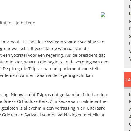
ltaten zijn bekend
R
S
el normaal. Het politieke systeem voor de vorming van
U
 grondwet schrijft voor dat de winnaar van de
V
t een voorstel voor een regering. Als de president dat
ste minister, waarna die begint aan de vorming van een
r’. De ploeg die Tsipras aan het parlement voorstelt
arlement winnen, waarna de regering echt kan
L
B
ssing. Nieuw is dat Tsipras dat gedaan heeft in handen
 Grieks-Orthodoxe Kerk. Zijn keuze van coalitiepartner
esloten is al evenmin een verrassing hier. Uiteraard
A
rieken en Syriza al voor de verkiezingen met elkaar
A
C