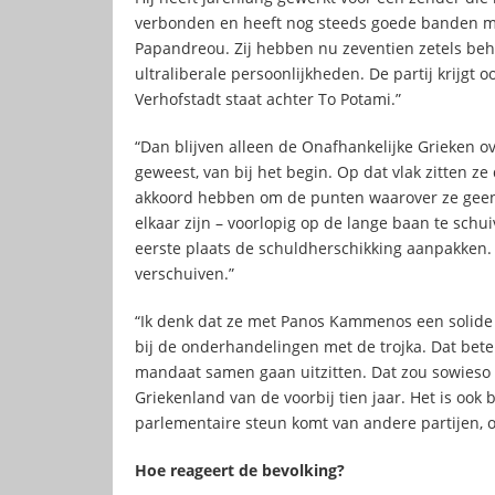
verbonden en heeft nog steeds goede banden m
Papandreou. Zij hebben nu zeventien zetels behaa
ultraliberale persoonlijkheden. De partij krijg
Verhofstadt staat achter To Potami.”
“Dan blijven alleen de Onafhankelijke Grieken ov
geweest, van bij het begin. Op dat vlak zitten ze 
akkoord hebben om de punten waarover ze gee
elkaar zijn – voorlopig op de lange baan te schui
eerste plaats de schuldherschikking aanpakken.
verschuiven.”
“Ik denk dat ze met Panos Kammenos een solid
bij de onderhandelingen met de trojka. Dat betek
mandaat samen gaan uitzitten. Dat zou sowieso al 
Griekenland van de voorbij tien jaar. Het is oo
parlementaire steun komt van andere partijen, of
Hoe reageert de bevolking?