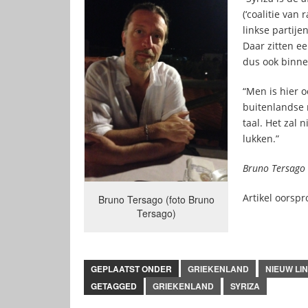
(‘coalitie van
linkse partije
Daar zitten ee
dus ook binne
“Men is hier 
buitenlandse 
taal. Het zal 
lukken.”
Bruno Tersago
Artikel oorsp
Bruno Tersago (foto Bruno
Tersago)
GEPLAATST ONDER
GRIEKENLAND
NIEUW LI
GETAGGED
GRIEKENLAND
SYRIZA