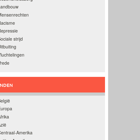
Landbouw
Mensenrechten
Racisme
epressie
ociale strijd
itbuiting
luchtelingen
Vrede
ANDEN
elgië
Europa
frika
zië
entraal-Amerika