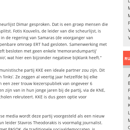
L
cheurlijst Dimar gesproken. Dat is een groep mensen die
V
itst. Fotis Kouvelis, de leider van die scheurlijst, is
 in de regering van Samaras (de voorganger van
V
e openbare omroep ERT had gesloten. Samenwerking met
eeft besloten met geen enkele ‘memorandumpartij’
nio
‘, wat hier een bijzonder negatieve bijklank heeft.”
RU
unistische partij KKE een ideale partner zou zijn. Dit
A
 ‘links’. Ze zeggen al veertig jaar hetzelfde bij elke
B
en een zeer trouw kiezerspubliek van ongeveer 6
 zijn van in hun jonge jaren bij de partij, via de KNE,
F
holen rekruteert. KKE is dus geen optie voor
K
ndse media wordt deze partij voorgesteld als een nieuw
M
 leider Stavros Theodorakis is voormalig journalist.
O
 met PASOK, de traditionele sociaaldemocraten, is