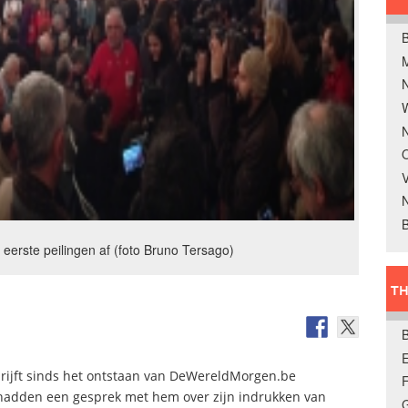
B
W
N
O
V
B
eerste peilingen af (foto Bruno Tersago)
TH
E
hrijft sinds het ontstaan van DeWereldMorgen.be
j hadden een gesprek met hem over zijn indrukken van