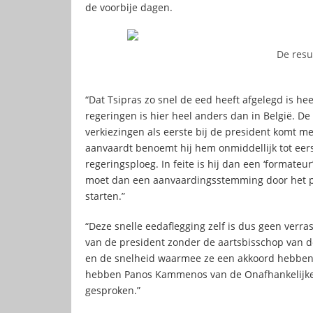
de voorbije dagen.
De resu
“Dat Tsipras zo snel de eed heeft afgelegd is he
regeringen is hier heel anders dan in België. De
verkiezingen als eerste bij de president komt me
aanvaardt benoemt hij hem onmiddellijk tot eer
regeringsploeg. In feite is hij dan een ‘formateu
moet dan een aanvaardingsstemming door het p
starten.”
“Deze snelle eedaflegging zelf is dus geen verra
van de president zonder de aartsbisschop van de
en de snelheid waarmee ze een akkoord hebben g
hebben Panos Kammenos van de Onafhankelijke G
gesproken.”