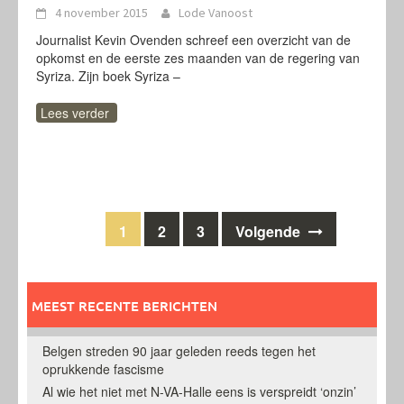
4 november 2015
Lode Vanoost
Journalist Kevin Ovenden schreef een overzicht van de
opkomst en de eerste zes maanden van de regering van
Syriza. Zijn boek Syriza –
Lees verder
Berichten
1
2
3
Volgende
navigatie
MEEST RECENTE BERICHTEN
Belgen streden 90 jaar geleden reeds tegen het
oprukkende fascisme
Al wie het niet met N-VA-Halle eens is verspreidt ‘onzin’