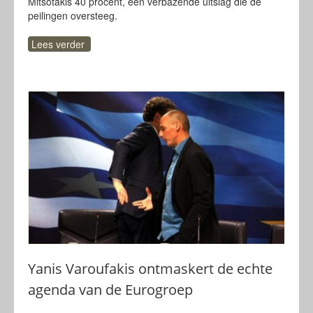
Mitsotakis 40 procent, een verbazende uitslag die de
peilingen oversteeg.
Lees verder
Yanis Varoufakis ontmaskert de echte
agenda van de Eurogroep