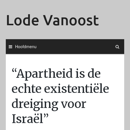
Ga
naar
Lode Vanoost
de
inhoud
Hoofdmenu
“Apartheid is de
echte existentiële
dreiging voor
Israël”