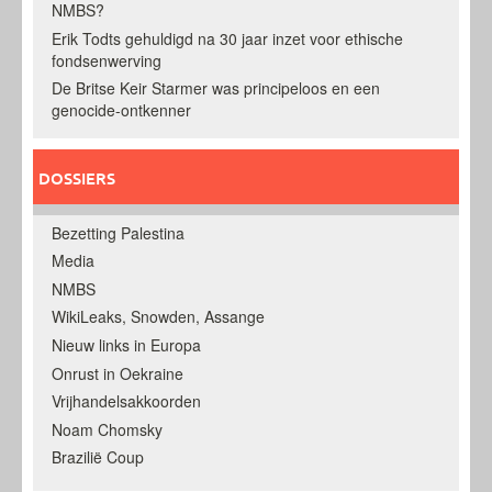
NMBS?
Erik Todts gehuldigd na 30 jaar inzet voor ethische
fondsenwerving
De Britse Keir Starmer was principeloos en een
genocide-ontkenner
DOSSIERS
Bezetting Palestina
Media
NMBS
WikiLeaks, Snowden, Assange
Nieuw links in Europa
Onrust in Oekraine
Vrijhandelsakkoorden
Noam Chomsky
Brazilië Coup