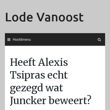
Ga
naar
Lode Vanoost
de
inhoud
Hoofdmenu
Heeft Alexis
Tsipras echt
gezegd wat
Juncker beweert?