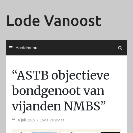
Ga
naar
Lode Vanoost
de
inhoud
Hoofdmenu
“ASTB objectieve
bondgenoot van
vijanden NMBS”
8 juli 2015
-
Lode Vanoost