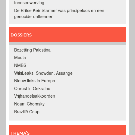
fondsenwerving
De Britse Keir Starmer was principeloos en een
genocide-ontkenner
DOSSIERS
Bezetting Palestina
Media
NMBS
WikiLeaks, Snowden, Assange
Nieuw links in Europa
Onrust in Oekraine
Vrijhandelsakkoorden
Noam Chomsky
Brazilië Coup
THEMA’S