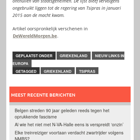
onthullen van staatsgeheimen. De lijst bleef vervolgens
ongebruikt liggen tot de regering van Tsipras in januari
2015 aan de macht kwam.
Artikel oorspronkelijk verschenen in
DeWereldMorgen.be
.
GEPLAATST ONDER
GRIEKENLAND
NIEUW LINKS IN
EUROPA
GETAGGED
GRIEKENLAND
TSIPRAS
MEEST RECENTE BERICHTEN
Belgen streden 90 jaar geleden reeds tegen het
oprukkende fascisme
Al wie het niet met N-VA-Halle eens is verspreidt ‘onzin’
Elke treinreiziger voortaan verdacht zwartrijder volgens
NMBS?