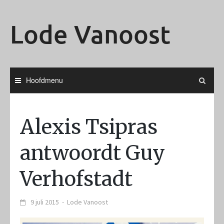
Ga
naar
Lode Vanoost
de
inhoud
Hoofdmenu
Alexis Tsipras
antwoordt Guy
Verhofstadt
9 juli 2015
-
Lode Vanoost