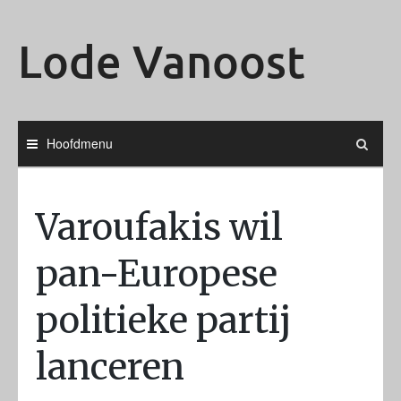
Ga
naar
Lode Vanoost
de
inhoud
Hoofdmenu
Varoufakis wil
pan-Europese
politieke partij
lanceren