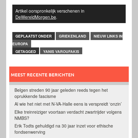
Artikel oorspronkelijk verschenen in
DeWereldMorgen.be
.
GEPLAATST ONDER
GRIEKENLAND
NIEUW LINKS IN
EUROPA
GETAGGED
YANIS VAROUFAKIS
MEEST RECENTE BERICHTEN
Belgen streden 90 jaar geleden reeds tegen het
oprukkende fascisme
Al wie het niet met N-VA-Halle eens is verspreidt ‘onzin’
Elke treinreiziger voortaan verdacht zwartrijder volgens
NMBS?
Erik Todts gehuldigd na 30 jaar inzet voor ethische
fondsenwerving