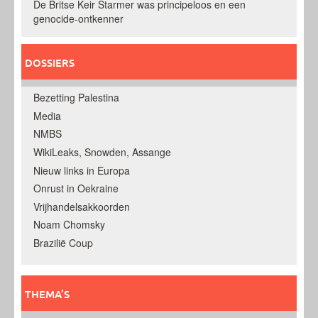
De Britse Keir Starmer was principeloos en een
genocide-ontkenner
DOSSIERS
Bezetting Palestina
Media
NMBS
WikiLeaks, Snowden, Assange
Nieuw links in Europa
Onrust in Oekraine
Vrijhandelsakkoorden
Noam Chomsky
Brazilië Coup
THEMA’S