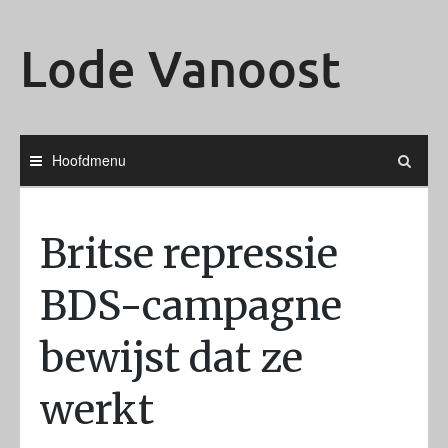
Ga
naar
Lode Vanoost
de
inhoud
Hoofdmenu
Britse repressie
BDS-campagne
bewijst dat ze
werkt