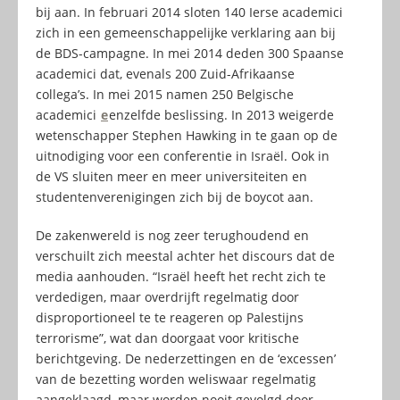
bij aan. In februari 2014 sloten 140 Ierse academici
zich in een gemeenschappelijke verklaring aan bij
de BDS-campagne. In mei 2014 deden 300 Spaanse
academici dat, evenals 200 Zuid-Afrikaanse
collega’s. In mei 2015 namen 250 Belgische
academici
e
enzelfde beslissing. In 2013 weigerde
wetenschapper Stephen Hawking in te gaan op de
uitnodiging voor een conferentie in Israël. Ook in
de VS sluiten meer en meer universiteiten en
studentenverenigingen zich bij de boycot aan.
De zakenwereld is nog zeer terughoudend en
verschuilt zich meestal achter het discours dat de
media aanhouden. “Israël heeft het recht zich te
verdedigen, maar overdrijft regelmatig door
disproportioneel te te reageren op Palestijns
terrorisme”, wat dan doorgaat voor kritische
berichtgeving. De nederzettingen en de ‘excessen’
van de bezetting worden weliswaar regelmatig
aangeklaagd, maar worden nooit gevolgd door