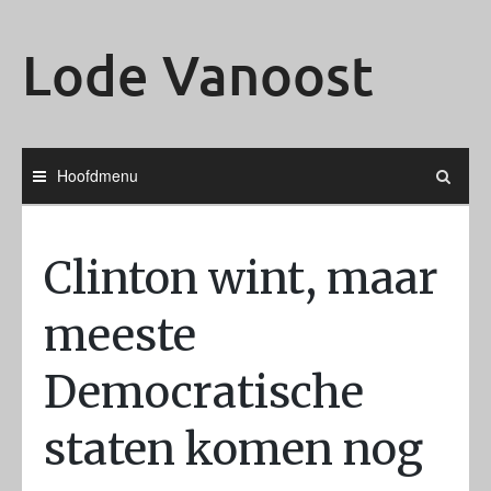
Ga
naar
Lode Vanoost
de
inhoud
Hoofdmenu
Clinton wint, maar
meeste
Democratische
staten komen nog