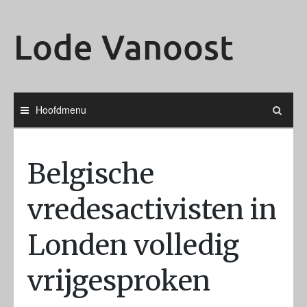
Ga
naar
Lode Vanoost
de
inhoud
Hoofdmenu
Belgische
vredesactivisten in
Londen volledig
vrijgesproken