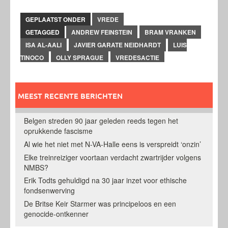
GEPLAATST ONDER
VREDE
GETAGGED
ANDREW FEINSTEIN
BRAM VRANKEN
ISA AL-AALI
JAVIER GARATE NEIDHARDT
LUIS
TINOCO
OLLY SPRAGUE
VREDESACTIE
MEEST RECENTE BERICHTEN
Belgen streden 90 jaar geleden reeds tegen het
oprukkende fascisme
Al wie het niet met N-VA-Halle eens is verspreidt ‘onzin’
Elke treinreiziger voortaan verdacht zwartrijder volgens
NMBS?
Erik Todts gehuldigd na 30 jaar inzet voor ethische
fondsenwerving
De Britse Keir Starmer was principeloos en een
genocide-ontkenner