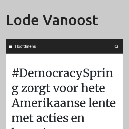
Ga
naar
Lode Vanoost
de
inhoud
Hoofdmenu
#DemocracySprin
g zorgt voor hete
Amerikaanse lente
met acties en