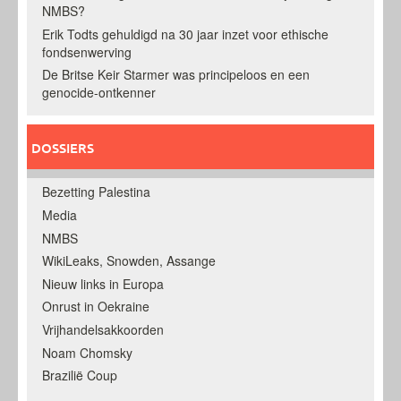
NMBS?
Erik Todts gehuldigd na 30 jaar inzet voor ethische
fondsenwerving
De Britse Keir Starmer was principeloos en een
genocide-ontkenner
DOSSIERS
Bezetting Palestina
Media
NMBS
WikiLeaks, Snowden, Assange
Nieuw links in Europa
Onrust in Oekraine
Vrijhandelsakkoorden
Noam Chomsky
Brazilië Coup