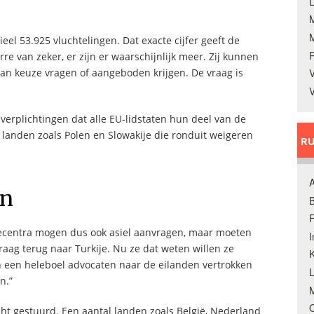
L
eel 53.925 vluchtelingen. Dat exacte cijfer geeft de
rre van zeker, er zijn er waarschijnlijk meer. Zij kunnen
van keuze vragen of aangeboden krijgen. De vraag is
V
V
verplichtingen dat alle EU-lidstaten hun deel van de
 landen zoals Polen en Slowakije die ronduit weigeren
RU
A
en
B
F
iecentra mogen dus ook asiel aanvragen, maar moeten
aag terug naar Turkije. Nu ze dat weten willen ze
K
ijn een heleboel advocaten naar de eilanden vertrokken
n.”
M
O
cht gestuurd. Een aantal landen zoals België, Nederland