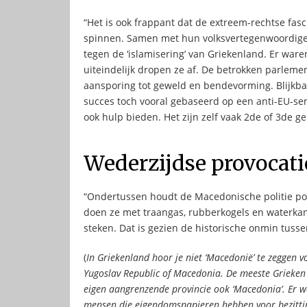
“Het is ook frappant dat de extreem-rechtse fas
spinnen. Samen met hun volksvertegenwoordiger
tegen de ‘islamisering’ van Griekenland. Er wa
uiteindelijk dropen ze af. De betrokken parleme
aansporing tot geweld en bendevorming. Blijkba
succes toch vooral gebaseerd op een anti-EU-sen
ook hulp bieden. Het zijn zelf vaak 2de of 3de ge
Wederzijdse provocati
“Ondertussen houdt de Macedonische politie po
doen ze met traangas, rubberkogels en waterkano
steken. Dat is gezien de historische onmin tuss
(
In Griekenland hoor je niet ‘Macedonië’ te zeggen
Yugoslav Republic of Macedonia. De meeste Grieken 
eigen aangrenzende provincie ook ‘Macedonia’. Er 
mensen die eigendomspapieren hebben voor bezitting