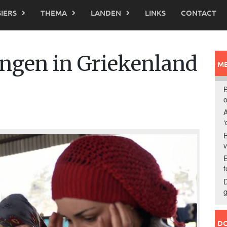
IERS
THEMA
LANDEN
LINKS
CONTACT
lingen in Griekenland
ME
k
B
o
A
‘
E
E
f
D
g
DO