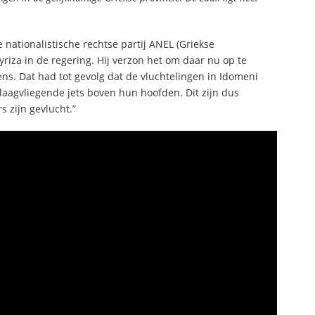
nationalistische rechtse partij ANEL (Griekse
yriza in de regering. Hij verzon het om daar nu op te
ens. Dat had tot gevolg dat de vluchtelingen in Idomeni
 laagvliegende jets boven hun hoofden. Dit zijn dus
zijn gevlucht.”