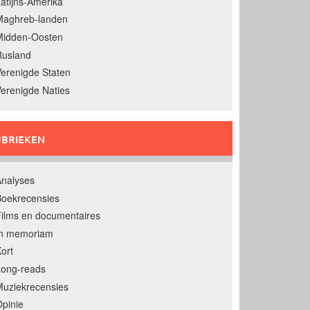
atijns-Amerika
Maghreb-landen
Midden-Oosten
Rusland
erenigde Staten
erenigde Naties
BRIEKEN
nalyses
oekrecensies
ilms en documentaires
In memoriam
ort
Long-reads
uziekrecensies
pinie