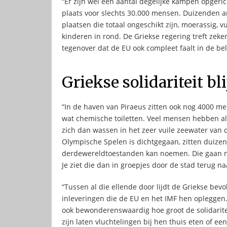
“Er zijn wel een aantal degelijke kampen opgeri
plaats voor slechts 30.000 mensen. Duizenden 
plaatsen die totaal ongeschikt zijn, moerassig, v
kinderen in rond. De Griekse regering treft zeke
tegenover dat de EU ook compleet faalt in de be
Griekse solidariteit b
“In de haven van Piraeus zitten ook nog 4000 me
wat chemische toiletten. Veel mensen hebben
zich dan wassen in het zeer vuile zeewater van 
Olympische Spelen is dichtgegaan, zitten duize
derdewereldtoestanden kan noemen. Die gaan nu
Je ziet die dan in groepjes door de stad terug n
“Tussen al die ellende door lijdt de Griekse bev
inleveringen die de EU en het IMF hen opleggen
ook bewonderenswaardig hoe groot de solidaritei
zijn laten vluchtelingen bij hen thuis eten of e