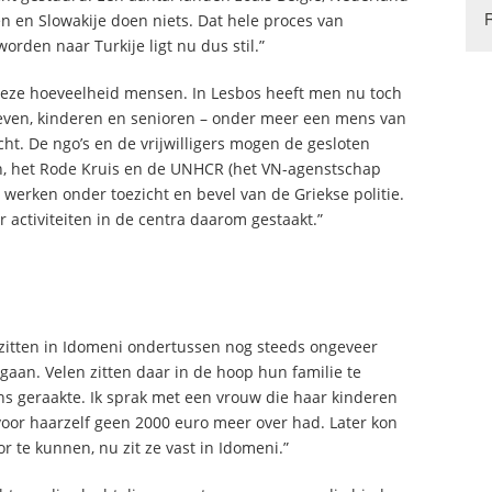
en en Slowakije doen niets. Dat hele proces van
rden naar Turkije ligt nu dus stil.”
deze hoeveelheid mensen. In Lesbos heeft men nu toch
even, kinderen en senioren – onder meer een mens van
cht. De ngo’s en de vrijwilligers mogen de gesloten
n, het Rode Kruis en de UNHCR (het VN-agenstschap
 werken onder toezicht en bevel van de Griekse politie.
 activiteiten in de centra daarom gestaakt.”
zitten in Idomeni ondertussen nog steeds ongeveer
gaan. Velen zitten daar in de hoop hun familie te
ns geraakte. Ik sprak met een vrouw die haar kinderen
 voor haarzelf geen 2000 euro meer over had. Later kon
r te kunnen, nu zit ze vast in Idomeni.”