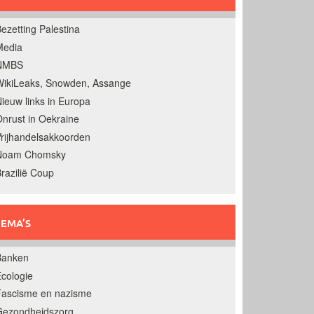
ezetting Palestina
Media
NMBS
ikiLeaks, Snowden, Assange
ieuw links in Europa
nrust in Oekraine
rijhandelsakkoorden
Noam Chomsky
razilië Coup
EMA’S
Banken
cologie
Fascisme en nazisme
Gezondheidszorg