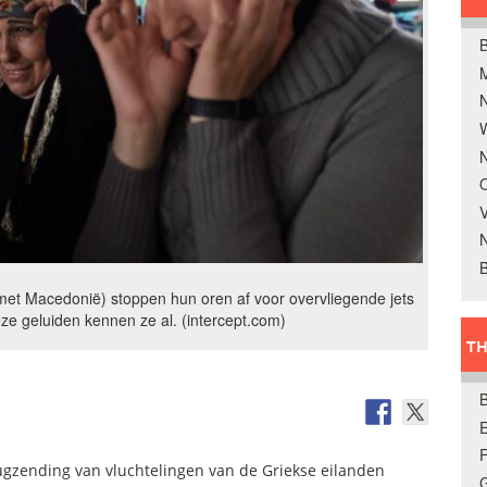
B
W
N
O
V
B
 met Macedonië) stoppen hun oren af voor overvliegende jets
ze geluiden kennen ze al. (intercept.com)
TH
E
rugzending van vluchtelingen van de Griekse eilanden