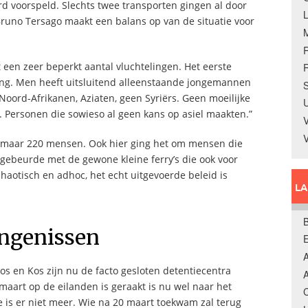
rd voorspeld. Slechts twee transporten gingen al door
 Bruno Tersago maakt een balans op van de situatie voor
 een zeer beperkt aantal vluchtelingen. Het eerste
R
ning. Men heeft uitsluitend alleenstaande jongemannen
S
 Noord-Afrikanen, Aziaten, geen Syriërs. Geen moeilijke
U
 Personen die sowieso al geen kans op asiel maakten.”
V
k maar 220 mensen. Ook hier ging het om mensen die
 gebeurde met de gewone kleine ferry’s die ook voor
chaotisch en adhoc, het echt uitgevoerde beleid is
L
B
ngenissen
A
s en Kos zijn nu de facto gesloten detentiecentra
A
aart op de eilanden is geraakt is nu wel naar het
C
e is er niet meer. Wie na 20 maart toekwam zal terug