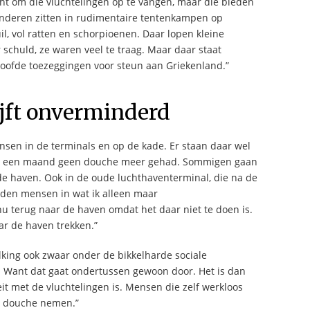
cht om die vluchtelingen op te vangen, maar die bieden
anderen zitten in rudimentaire tentenkampen op
uil, vol ratten en schorpioenen. Daar lopen kleine
r schuld, ze waren veel te traag. Maar daar staat
loofde toezeggingen voor steun aan Griekenland.”
lijft onverminderd
nsen in de terminals en op de kade. Er staan daar wel
 al een maand geen douche meer gehad. Sommigen gaan
de haven. Ook in de oude luchthaventerminal, die na de
nden mensen in wat ik alleen maar
 terug naar de haven omdat het daar niet te doen is.
aar de haven trekken.”
olking ook zwaar onder de bikkelharde sociale
. Want dat gaat ondertussen gewoon door. Het is dan
t met de vluchtelingen is. Mensen die zelf werkloos
en douche nemen.”