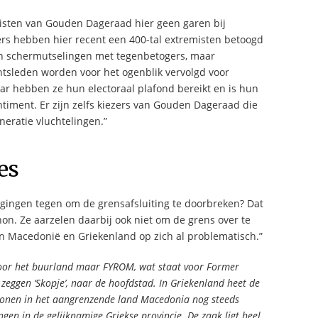
cisten van Gouden Dageraad hier geen garen bij
s hebben hier recent een 400-tal extremisten betoogd
ren schermutselingen met tegenbetogers, maar
ntsleden worden voor het ogenblik vervolgd voor
ar hebben ze hun electoraal plafond bereikt en is hun
timent. Er zijn zelfs kiezers van Gouden Dageraad die
neratie vluchtelingen.”
es
gingen tegen om de grensafsluiting te doorbreken? Dat
n. Ze aarzelen daarbij ook niet om de grens over te
en Macedonië en Griekenland op zich al problematisch.”
 voor het buurland maar FYROM, wat staat voor Former
zeggen ‘Skopje’, naar de hoofdstad. In Griekenland heet de
wonen in het aangrenzende land Macedonia nog steeds
en in de gelijknamige Griekse provincie. De zaak ligt heel