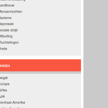
Landbouw
Mensenrechten
Racisme
epressie
ociale strijd
itbuiting
luchtelingen
Vrede
ANDEN
elgië
Europa
frika
zië
entraal-Amerika