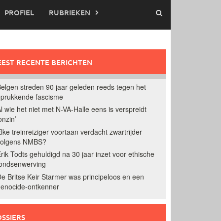
PROFIEL
RUBRIEKEN
EST RECENTE BERICHTEN
elgen streden 90 jaar geleden reeds tegen het
prukkende fascisme
l wie het niet met N-VA-Halle eens is verspreidt
onzin’
lke treinreiziger voortaan verdacht zwartrijder
volgens NMBS?
rik Todts gehuldigd na 30 jaar inzet voor ethische
ondsenwerving
e Britse Keir Starmer was principeloos en een
enocide-ontkenner
SSIERS