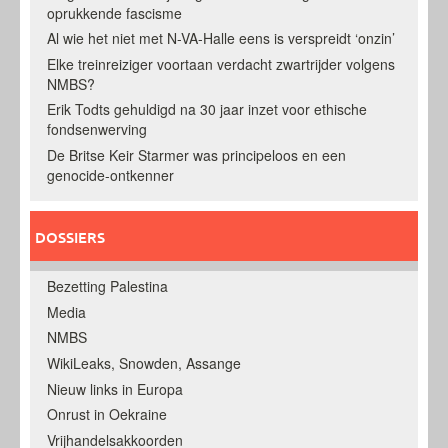
oprukkende fascisme
Al wie het niet met N-VA-Halle eens is verspreidt ‘onzin’
Elke treinreiziger voortaan verdacht zwartrijder volgens
NMBS?
Erik Todts gehuldigd na 30 jaar inzet voor ethische
fondsenwerving
De Britse Keir Starmer was principeloos en een
genocide-ontkenner
DOSSIERS
Bezetting Palestina
Media
NMBS
WikiLeaks, Snowden, Assange
Nieuw links in Europa
Onrust in Oekraine
Vrijhandelsakkoorden