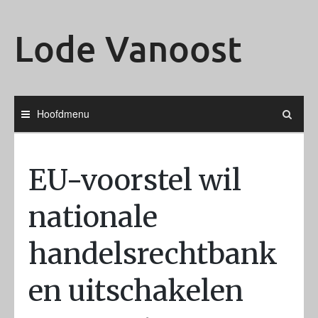
Ga
naar
Lode Vanoost
de
inhoud
Hoofdmenu
EU-voorstel wil
nationale
handelsrechtbank
en uitschakelen