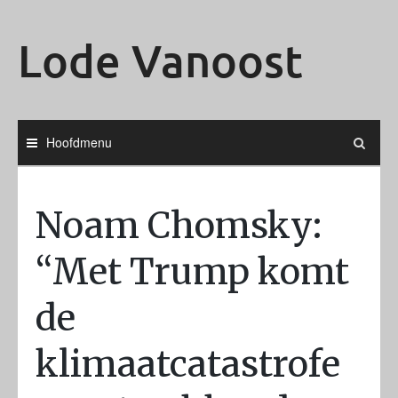
Ga
naar
Lode Vanoost
de
inhoud
Hoofdmenu
Noam Chomsky:
“Met Trump komt
de
klimaatcatastrofe