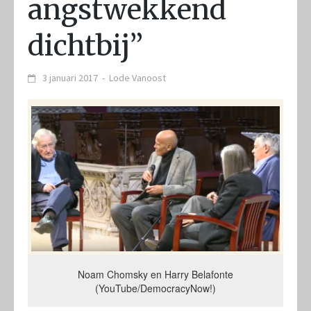
angstwekkend
dichtbij”
3 januari 2017
-
Lode Vanoost
Noam Chomsky en Harry Belafonte
(YouTube/DemocracyNow!)