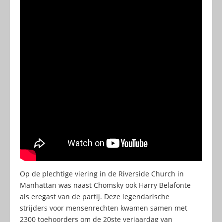
Op de plechtige viering in de Riverside Church in
Manhattan was naast Chomsky ook Harry Belafonte
als eregast van de partij. Deze legendarische
strijders voor mensenrechten kwamen samen met
2300 toehoorders om de 20ste verjaardag van