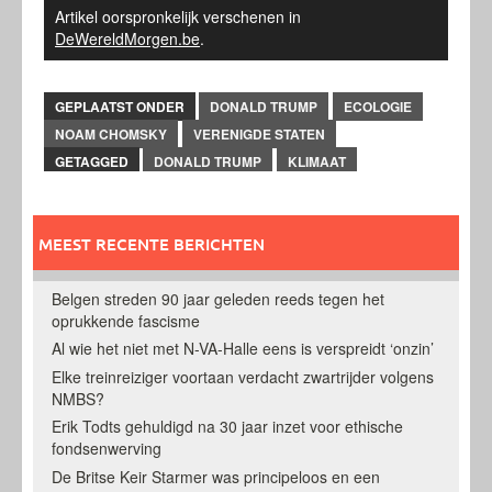
Artikel oorspronkelijk verschenen in
DeWereldMorgen.be
.
GEPLAATST ONDER
DONALD TRUMP
ECOLOGIE
NOAM CHOMSKY
VERENIGDE STATEN
GETAGGED
DONALD TRUMP
KLIMAAT
MEEST RECENTE BERICHTEN
Belgen streden 90 jaar geleden reeds tegen het
oprukkende fascisme
Al wie het niet met N-VA-Halle eens is verspreidt ‘onzin’
Elke treinreiziger voortaan verdacht zwartrijder volgens
NMBS?
Erik Todts gehuldigd na 30 jaar inzet voor ethische
fondsenwerving
De Britse Keir Starmer was principeloos en een