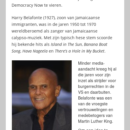
Democracy Now te vieren.
Harry Belafonte (1927), zoon van Jamaicaanse
immigranten, was in de jaren 1950 tot 1970
wereldberoemd als zanger van Jamaicaanse
calypso-muziek. Met zijn typisch hese stem scoorde
hij bekende hits als
Island in The Sun
,
Banana Boat
Song
,
Hava Nageela
en
There’s a Hole in My Bucket
.
Minder media-
aandacht kreeg hij al
die jaren voor zijn
inzet als strijder voor
burgerrechten in de
VS en daarbuiten.
Belafonte was een
van de vroegste
vertrouwelingen en
medebetogers van
Martin Luther King.