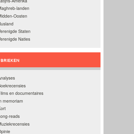
atijns-Amerika
Maghreb-landen
Midden-Oosten
Rusland
erenigde Staten
erenigde Naties
BRIEKEN
nalyses
oekrecensies
ilms en documentaires
In memoriam
ort
Long-reads
uziekrecensies
pinie