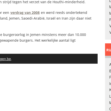
L
n strijd tegen het verzet van de Houthi-minderheid.
or een
verdrag van 2008
en werd reeds ondertekend
land, Jemen, Saoedi-Arabië, Israël en Iran zijn daar niet
V
V
n de burgeroorlog in Jemen minstens meer dan 10.000
ngewapende burgers. Het werkelijke aantal ligt
RU
gen.be
.
A
B
F
K
M
O