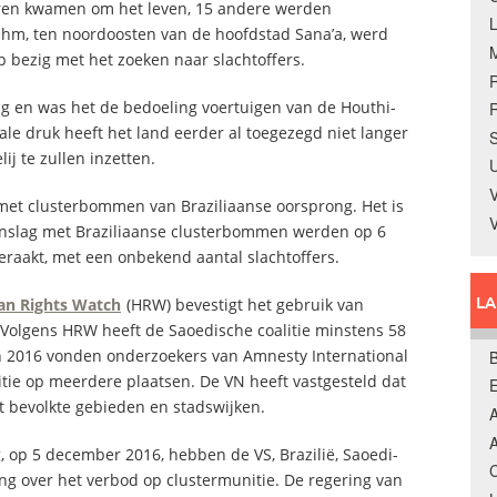
eren kwamen om het leven, 15 andere werden
Nehm, ten noordoosten van de hoofdstad Sana’a, werd
p bezig met het zoeken naar slachtoffers.
ng en was het de bedoeling voertuigen van de Houthi-
R
ale druk heeft het land eerder al toegezegd niet langer
S
j te zullen inzetten.
U
V
 met clusterbommen van Braziliaanse oorsprong. Het is
aanslag met Braziliaanse clusterbommen werden op 6
raakt, met een onbekend aantal slachtoffers.
L
n Rights Watch
(HRW) bevestigt het gebruik van
 Volgens HRW heeft de Saoedische coalitie minstens 58
In 2016 vonden onderzoekers van Amnesty International
B
tie op meerdere plaatsen. De VN heeft vastgesteld dat
 bevolkte gebieden en stadswijken.
A
A
 op 5 december 2016, hebben de VS, Brazilië, Saoedi-
C
g over het verbod op clustermunitie. De regering van