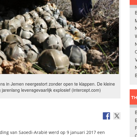
B
W
N
O
V
B
ens in Jemen neergestort zonder open te klappen. De kleine
 jarenlang levensgevaarlijk explosief (intercept.com)
TH
E
eiding van Saoedi-Arabië werd op 9 januari 2017 een