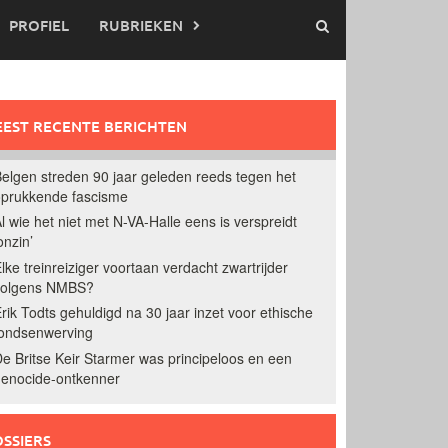
PROFIEL
RUBRIEKEN
EST RECENTE BERICHTEN
elgen streden 90 jaar geleden reeds tegen het
prukkende fascisme
l wie het niet met N-VA-Halle eens is verspreidt
onzin’
lke treinreiziger voortaan verdacht zwartrijder
volgens NMBS?
rik Todts gehuldigd na 30 jaar inzet voor ethische
ondsenwerving
e Britse Keir Starmer was principeloos en een
enocide-ontkenner
SSIERS