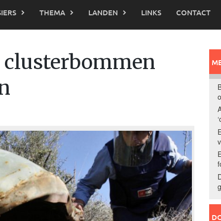
IERS
THEMA
LANDEN
LINKS
CONTACT
e clusterbommen
ME
en
B
o
A
‘
E
E
f
D
g
DO