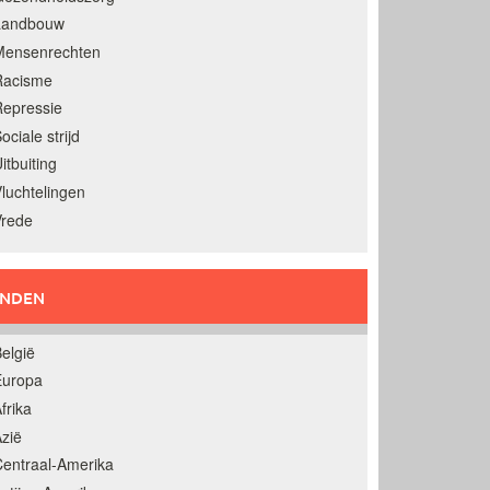
Landbouw
Mensenrechten
Racisme
epressie
ociale strijd
itbuiting
luchtelingen
Vrede
ANDEN
elgië
Europa
frika
zië
entraal-Amerika