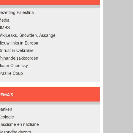
ezetting Palestina
Media
NMBS
ikiLeaks, Snowden, Assange
ieuw links in Europa
nrust in Oekraine
rijhandelsakkoorden
Noam Chomsky
razilië Coup
EMA’S
Banken
cologie
Fascisme en nazisme
Gezondheidszorg