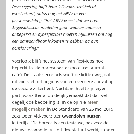
Deze regering blijft haar ‘elk-voor-zich’-beleid
voortzetten”, aldus nog het ABVV in een
persmededeling. “Het ABVV vreest dat we naar
Angelsaksische modellen gaan waarbij ouderen
onbeperkt en hyperflexibel moeten bijklussen om nog
een aanvaardbaar inkomen te hebben na hun
pensionering.
”
Voorlopig blijft het systeem van flexi-jobs nog
beperkt tot de horeca-sector (hotel-restaurant-
café). De staatssecretaris wuift de kritiek weg dat
dit voorstel het begin is van een verdere aanval op
de sociale zekerheid. Nochtans heeft zijn eigen
partijvoorzitter al duidelijk gemaakt dat dat wel
degelijk de bedoeling is. In de opinie
Meer
mogelijk maken
in De Standaard van 25 mei 2015
zegt Open Vld-voorzitter
Gwendolyn Rutten
letterlijk: “De horeca is een testcase, ook voor de
nieuwe economie. Als dit flex-statuut werkt, kunnen