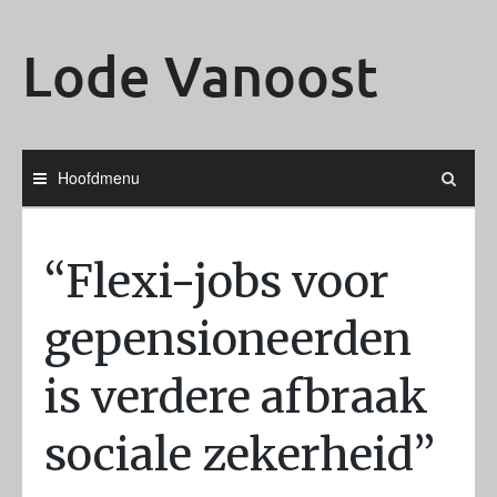
Ga
naar
Lode Vanoost
de
inhoud
Hoofdmenu
“Flexi-jobs voor
gepensioneerden
is verdere afbraak
sociale zekerheid”