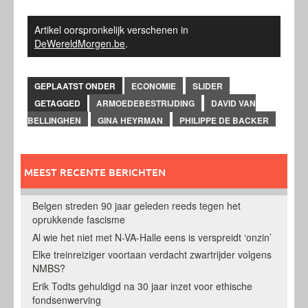
Artikel oorspronkelijk verschenen in
DeWereldMorgen.be
.
GEPLAATST ONDER
ECONOMIE
SLIDER
GETAGGED
ARMOEDEBESTRIJDING
DAVID VAN
BELLINGHEN
GINA HEYRMAN
PHILIPPE DE BACKER
MEEST RECENTE BERICHTEN
Belgen streden 90 jaar geleden reeds tegen het
oprukkende fascisme
Al wie het niet met N-VA-Halle eens is verspreidt ‘onzin’
Elke treinreiziger voortaan verdacht zwartrijder volgens
NMBS?
Erik Todts gehuldigd na 30 jaar inzet voor ethische
fondsenwerving