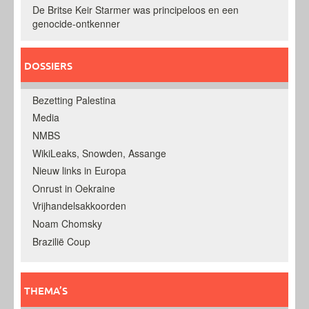
De Britse Keir Starmer was principeloos en een
genocide-ontkenner
DOSSIERS
Bezetting Palestina
Media
NMBS
WikiLeaks, Snowden, Assange
Nieuw links in Europa
Onrust in Oekraine
Vrijhandelsakkoorden
Noam Chomsky
Brazilië Coup
THEMA’S