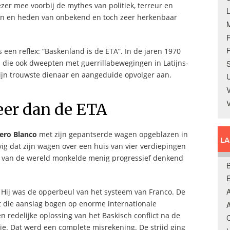
zer mee voorbij de mythes van politiek, terreur en
en en heden van onbekend en toch zeer herkenbaar
R
 een reflex: “Baskenland is de ETA”. In de jaren 1970
us die ook dweepten met guerrillabewegingen in Latijns-
S
r zijn trouwste dienaar en aangeduide opvolger aan.
U
V
eer dan de ETA
ero Blanco
met zijn gepantserde wagen opgeblazen in
L
vig dat zijn wagen over een huis van vier verdiepingen
est van de wereld monkelde menig progressief denkend
B
A
. Hij was de opperbeul van het systeem van Franco. De
t die aanslag bogen op enorme internationale
A
n redelijke oplossing van het Baskisch conflict na de
C
ie. Dat werd een complete misrekening. De strijd ging