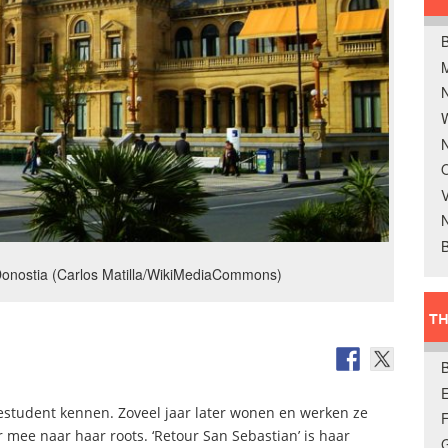
B
W
N
O
V
B
Donostia (Carlos Matilla/WikiMediaCommons)
TH
E
student kennen. Zoveel jaar later wonen en werken ze
mee naar haar roots. ‘Retour San Sebastian’ is haar