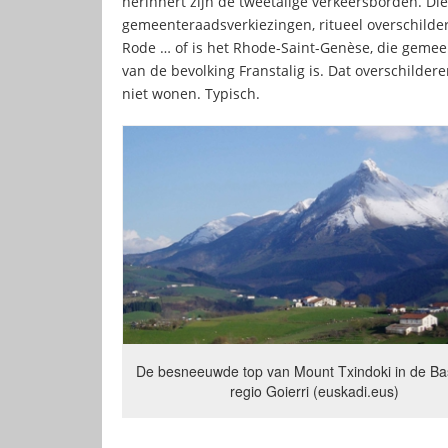
herinnert zijn de tweetalige verkeersborden. Di
gemeenteraadsverkiezingen, ritueel overschilde
Rode … of is het Rhode-Saint-Genèse, die geme
van de bevolking Franstalig is. Dat overschilde
niet wonen. Typisch.
De besneeuwde top van Mount Txindoki in de Ba
regio Goierri (euskadi.eus)