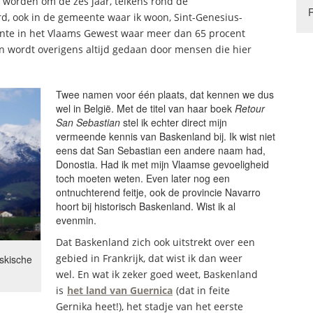
e worden om de zes jaar, telkens rond de
rd, ook in de gemeente waar ik woon, Sint-Genesius-
ente in het Vlaams Gewest waar meer dan 65 procent
ren wordt overigens altijd gedaan door mensen die hier
Twee namen voor één plaats, dat kennen we dus
wel in België. Met de titel van haar boek
Retour
San Sebastian
stel ik echter direct mijn
vermeende kennis van Baskenland bij. Ik wist niet
eens dat San Sebastian een andere naam had,
Donostia. Had ik met mijn Vlaamse gevoeligheid
toch moeten weten. Even later nog een
ontnuchterend feitje, ook de provincie Navarro
hoort bij historisch Baskenland. Wist ik al
evenmin.
Dat Baskenland zich ook uitstrekt over een
gebied in Frankrijk, dat wist ik dan weer
skische
wel. En wat ik zeker goed weet, Baskenland
is
het land van Guernica
(dat in feite
Gernika heet!), het stadje van het eerste