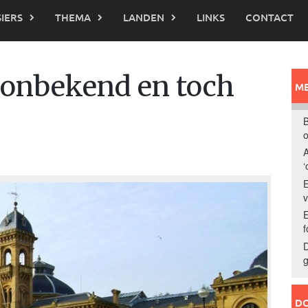
IERS
THEMA
LANDEN
LINKS
CONTACT
 onbekend en toch
ME
B
o
A
‘
E
E
f
D
g
DO