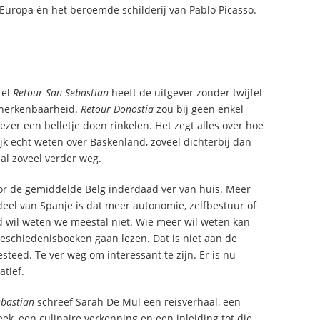
uropa én het beroemde schilderij van Pablo Picasso.
tel
Retour San Sebastian
heeft de uitgever zonder twijfel
 herkenbaarheid.
Retour Donostia
zou bij geen enkel
ezer een belletje doen rinkelen. Het zegt alles over hoe
jk echt weten over Baskenland, zoveel dichterbij dan
al zoveel verder weg.
or de gemiddelde Belg inderdaad ver van huis. Meer
deel van Spanje is dat meer autonomie, zelfbestuur of
d wil weten we meestal niet. Wie meer wil weten kan
geschiedenisboeken gaan lezen. Dat is niet aan de
teed. Te ver weg om interessant te zijn. Er is nu
atief.
ebastian
schreef Sarah De Mul een reisverhaal, een
k, een culinaire verkenning en een inleiding tot die