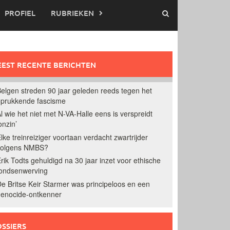
PROFIEL
RUBRIEKEN
EST RECENTE BERICHTEN
elgen streden 90 jaar geleden reeds tegen het
prukkende fascisme
l wie het niet met N-VA-Halle eens is verspreidt
onzin’
lke treinreiziger voortaan verdacht zwartrijder
volgens NMBS?
rik Todts gehuldigd na 30 jaar inzet voor ethische
ondsenwerving
e Britse Keir Starmer was principeloos en een
enocide-ontkenner
SSIERS