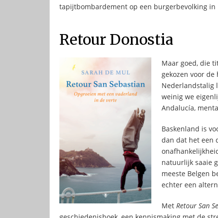
tapijtbombardement op een burgerbevolking in E
Retour Donostia
Maar goed, die ti
gekozen voor de
Nederlandstalig l
weinig we eigenli
Andalucía, menta
Baskenland is vo
dan dat het een 
onafhankelijkhei
natuurlijk saaie 
meeste Belgen bes
echter een altern
Met
Retour San S
geschiedenisboek, een kennismaking met de stree