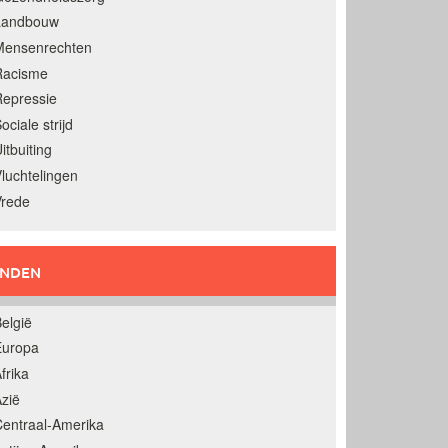
Landbouw
Mensenrechten
Racisme
epressie
ociale strijd
itbuiting
luchtelingen
Vrede
ANDEN
elgië
Europa
frika
zië
entraal-Amerika