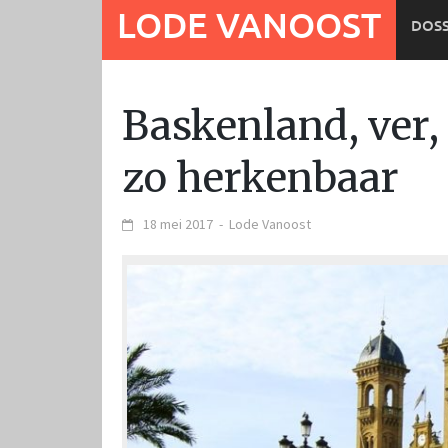
Ga
LODE VANOOST
DOSS
naar
de
inhoud
Baskenland, ver,
zo herkenbaar
18 mei 2017
-
Lode Vanoost