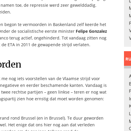
L
n namen toe, de repressie werd zeer gewelddadig.
eiden.
en begon te vermoorden in Baskenland zelf keerde het
V
Onder de socialistische eerste minister
Felipe Gonzalez
nco terug actief, ongehinderd. Tot vandaag zitten nog
V
t de ETA in 2011 de gewapende strijd verlaten.
RU
orden
A
 me nog iets voorstellen van de Vlaamse strijd voor
B
jn negatieve en eerder beschamende kanten. Vandaag is
F
, twee rechtse partijen – geen linkse – teren er nog wat
ringspartij zien hoe ernstig dat moet worden genomen:
K
ie rand rond Brussel (en in Brussel). Te duur geworden
M
wel. Het enige dat ons hier nog aan dat verleden
O