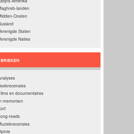
atijns-Amerika
Maghreb-landen
Midden-Oosten
Rusland
erenigde Staten
erenigde Naties
BRIEKEN
nalyses
oekrecensies
ilms en documentaires
In memoriam
ort
Long-reads
uziekrecensies
pinie