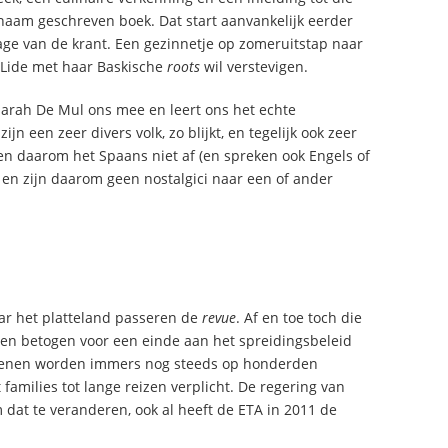
genaam geschreven boek. Dat start aanvankelijk eerder
lage van de krant. Een gezinnetje op zomeruitstap naar
 Lide met haar Baskische
roots
wil verstevigen.
Sarah De Mul ons mee en leert ons het echte
 een zeer divers volk, zo blijkt, en tegelijk ook zeer
en daarom het Spaans niet af (en spreken ook Engels of
e) en zijn daarom geen nostalgici naar een of ander
aar het platteland passeren de
revue
. Af en toe toch die
nen betogen voor een einde aan het spreidingsbeleid
genen worden immers nog steeds op honderden
amilies tot lange reizen verplicht. De regering van
 dat te veranderen, ook al heeft de ETA in 2011 de