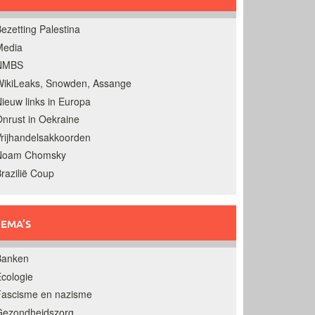
ezetting Palestina
Media
NMBS
ikiLeaks, Snowden, Assange
ieuw links in Europa
nrust in Oekraine
rijhandelsakkoorden
Noam Chomsky
razilië Coup
EMA’S
Banken
cologie
Fascisme en nazisme
Gezondheidszorg