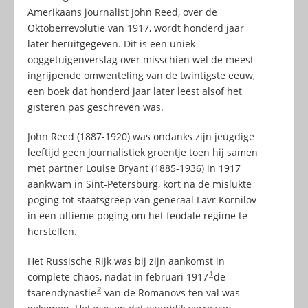
Amerikaans journalist John Reed, over de
Oktoberrevolutie van 1917, wordt honderd jaar
later heruitgegeven. Dit is een uniek
ooggetuigenverslag over misschien wel de meest
ingrijpende omwenteling van de twintigste eeuw,
een boek dat honderd jaar later leest alsof het
gisteren pas geschreven was.
John Reed (1887-1920) was ondanks zijn jeugdige
leeftijd geen journalistiek groentje toen hij samen
met partner Louise Bryant (1885-1936) in 1917
aankwam in Sint-Petersburg, kort na de mislukte
poging tot staatsgreep van generaal Lavr Kornilov
in een ultieme poging om het feodale regime te
herstellen.
Het Russische Rijk was bij zijn aankomst in
1
complete chaos, nadat in februari 1917
de
2
tsarendynastie
van de Romanovs ten val was