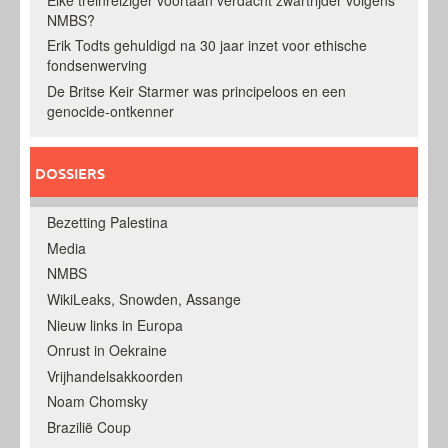
NMBS?
Erik Todts gehuldigd na 30 jaar inzet voor ethische
fondsenwerving
De Britse Keir Starmer was principeloos en een
genocide-ontkenner
DOSSIERS
Bezetting Palestina
Media
NMBS
WikiLeaks, Snowden, Assange
Nieuw links in Europa
Onrust in Oekraine
Vrijhandelsakkoorden
Noam Chomsky
Brazilië Coup