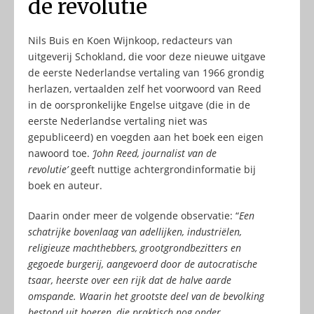
de revolutie
Nils Buis en Koen Wijnkoop, redacteurs van
uitgeverij Schokland, die voor deze nieuwe uitgave
de eerste Nederlandse vertaling van 1966 grondig
herlazen, vertaalden zelf het voorwoord van Reed
in de oorspronkelijke Engelse uitgave (die in de
eerste Nederlandse vertaling niet was
gepubliceerd) en voegden aan het boek een eigen
nawoord toe.
‘John Reed, journalist van de
revolutie’
geeft nuttige achtergrondinformatie bij
boek en auteur.
Daarin onder meer de volgende observatie: “
Een
schatrijke bovenlaag van adellijken, industriëlen,
religieuze machthebbers, grootgrondbezitters en
gegoede burgerij, aangevoerd door de autocratische
tsaar, heerste over een rijk dat de halve aarde
omspande. Waarin het grootste deel van de bevolking
bestond uit boeren, die praktisch nog onder