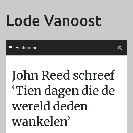
Ga
naar
Lode Vanoost
de
inhoud
Hoofdmenu
John Reed schreef
‘Tien dagen die de
wereld deden
wankelen’