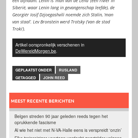
een bijnaam. Lenin is ‘man van de Lena’ (een rivier in
Siberië, waar Lenin lang in gevangenschap leefde), de
Georgiër Iosif Dzjoegashvili noemde zich Stalin, ‘man
van staal’.
Lev Bronstein werd Trotsky (‘van de stad
Troki’).
Artikel oorspronkelijk verschenen in
DeWereldMorgen.be
.
GEPLAATST ONDER
RUSLAND
GETAGGED
JOHN REED
MEEST RECENTE BERICHTEN
Belgen streden 90 jaar geleden reeds tegen het
oprukkende fascisme
Al wie het niet met N-VA-Halle eens is verspreidt ‘onzin’
Elke treinreiziger voortaan verdacht zwartrijder volgens