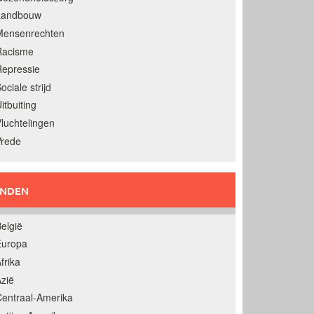
Landbouw
Mensenrechten
Racisme
epressie
ociale strijd
itbuiting
luchtelingen
Vrede
ANDEN
elgië
Europa
frika
zië
entraal-Amerika