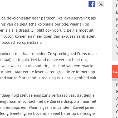
 de dekolonisatie’ haar persoonlijke levenservaring als
is van de Belgische koloniale periode, waar zij op
R
is als leidraad. Zij blikt ook vooruit. België moet uit
S
eer-cocon komen en meer doen dan excuses aanbieden.
U
ze boodschap openstaan.
V
ië aankomt met haar moeder. Ze spreekt goed Frans maar
’-taal) is Lingala. Het land dat ze verlaat heet nog
ze weliswaar een uitzondering als kind van een zwarte
L
ar niet. Haar eerste levensjaren groeide ze immers op
kind vanzelfsprekend is zoals hij is. Haar eigenheid valt
B
daag nog) stelt ze enigszins verbaasd vast dat België
A
rengt haar in contact met de Zaïrese diaspora maar het
A
ami en papi, een Vlaams gezin in Landen. Zoveel jaren
C
lledig tweetalig, én bovendien veel beter op de hoogte