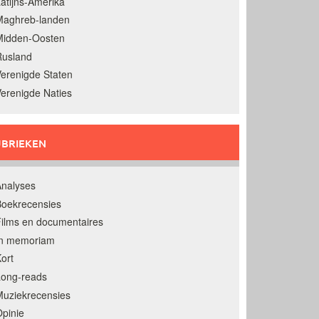
atijns-Amerika
Maghreb-landen
Midden-Oosten
Rusland
erenigde Staten
erenigde Naties
BRIEKEN
nalyses
oekrecensies
ilms en documentaires
In memoriam
ort
Long-reads
uziekrecensies
pinie