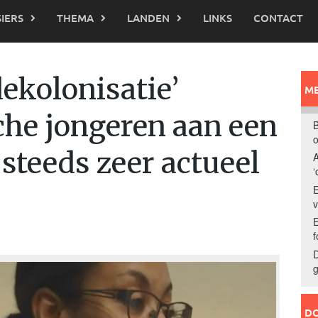
IERS
THEMA
LANDEN
LINKS
CONTACT
dekolonisatie’
ME
che jongeren aan een
B
o
 steeds zeer actueel
A
‘
E
E
f
D
g
DO