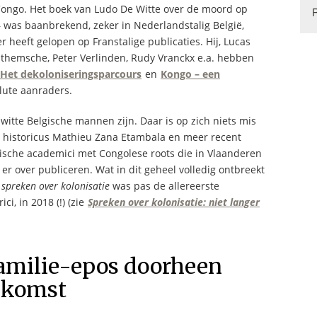
Congo. Het boek van Ludo De Witte over de moord op
was baanbrekend, zeker in Nederlandstalig België,
r heeft gelopen op Franstalige publicaties. Hij, Lucas
themsche, Peter Verlinden, Rudy Vranckx e.a. hebben
Het dekoloniseringsparcours
en
Kongo – een
lute aanraders.
itte Belgische mannen zijn. Daar is op zich niets mis
ts historicus Mathieu Zana Etambala en meer recent
ische academici met Congolese roots die in Vlaanderen
er over publiceren. Wat in dit geheel volledig ontbreekt
spreken over kolonisatie
was pas de allereerste
i, in 2018 (!) (zie
Spreken over kolonisatie: niet langer
familie-epos doorheen
oekomst