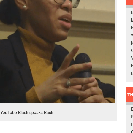
B
W
N
O
V
B
TH
 YouTube Black speaks Back
E