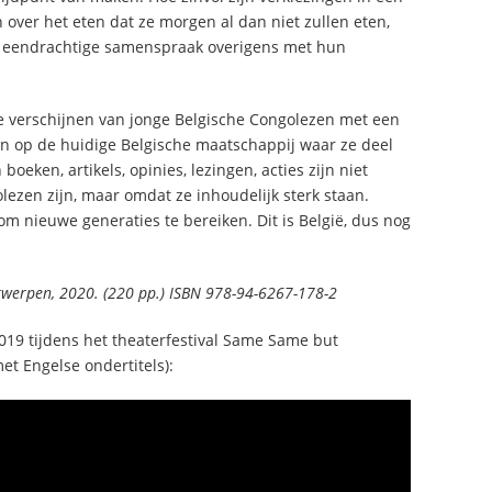
ver het eten dat ze morgen al dan niet zullen eten,
 in eendrachtige samenspraak overigens met hun
te verschijnen van jonge Belgische Congolezen met een
 én op de huidige Belgische maatschappij waar ze deel
oeken, artikels, opinies, lezingen, acties zijn niet
ezen zijn, maar omdat ze inhoudelijk sterk staan.
om nieuwe generaties te bereiken. Dit is België, dus nog
ntwerpen, 2020. (220 pp.) ISBN 978-94-6267-178-2
019 tijdens het theaterfestival Same Same but
et Engelse ondertitels):