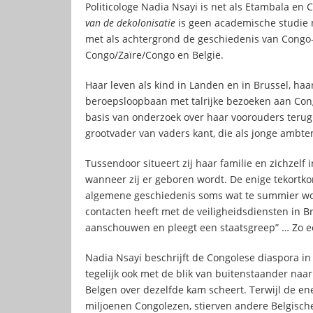
Politicologe Nadia Nsayi is net als Etambala en 
van de dekolonisatie
is geen academische studie m
met als achtergrond de geschiedenis van Congo-V
Congo/Zaïre/Congo en België.
Haar leven als kind in Landen en in Brussel, haa
beroepsloopbaan met talrijke bezoeken aan Cong
basis van onderzoek over haar voorouders terug
grootvader van vaders kant, die als jonge ambte
Tussendoor situeert zij haar familie en zichzelf 
wanneer zij er geboren wordt. De enige tekortko
algemene geschiedenis soms wat te summier wor
contacten heeft met de veiligheidsdiensten in Br
aanschouwen en pleegt een staatsgreep” … Zo e
Nadia Nsayi beschrijft de Congolese diaspora in B
tegelijk ook met de blik van buitenstaander naar 
Belgen over dezelfde kam scheert. Terwijl de en
miljoenen Congolezen, stierven andere Belgisch