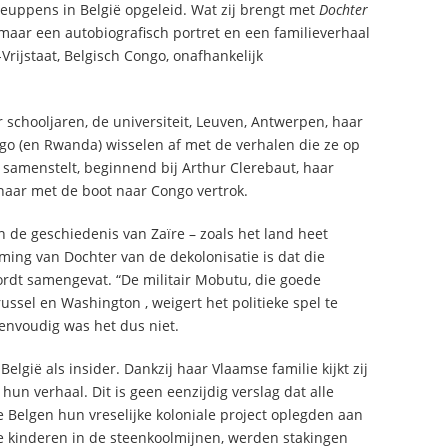
Ceuppens in België opgeleid. Wat zij brengt met
Dochter
aar een autobiografisch portret en een familieverhaal
rijstaat, Belgisch Congo, onafhankelijk
r schooljaren, de universiteit, Leuven, Antwerpen, haar
o (en Rwanda) wisselen af met de verhalen die ze op
 samenstelt, beginnend bij Arthur Clerebaut, haar
naar met de boot naar Congo vertrok.
in de geschiedenis van Zaïre – zoals het land heet
ming van Dochter van de dekolonisatie is dat die
dt samengevat. “De militair Mobutu, die goede
ussel en Washington , weigert het politieke spel te
envoudig was het dus niet.
elgië als insider. Dankzij haar Vlaamse familie kijkt zij
hun verhaal. Dit is geen eenzijdig verslag dat alle
e Belgen hun vreselijke koloniale project oplegden aan
e kinderen in de steenkoolmijnen, werden stakingen