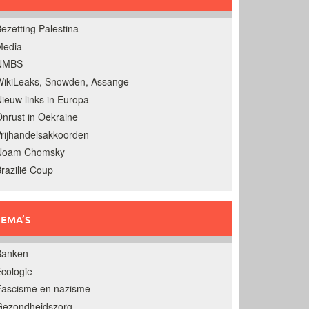
ezetting Palestina
Media
NMBS
ikiLeaks, Snowden, Assange
ieuw links in Europa
nrust in Oekraine
rijhandelsakkoorden
Noam Chomsky
razilië Coup
EMA’S
Banken
cologie
Fascisme en nazisme
Gezondheidszorg