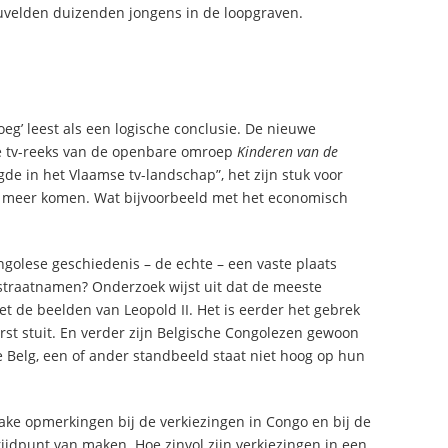
uvelden duizenden jongens in de loopgraven.
oeg’ leest als een logische conclusie. De nieuwe
de tv-reeks van de openbare omroep
Kinderen van de
gde in het Vlaamse tv-landschap”, het zijn stuk voor
et meer komen. Wat bijvoorbeeld met het economisch
ngolese geschiedenis – de echte – een vaste plaats
straatnamen? Onderzoek wijst uit dat de meeste
de beelden van Leopold II. Het is eerder het gebrek
rst stuit. En verder zijn Belgische Congolezen gewoon
e Belg, een of ander standbeeld staat niet hoog op hun
ake opmerkingen bij de verkiezingen in Congo en bij de
ijdpunt van maken. Hoe zinvol zijn verkiezingen in een