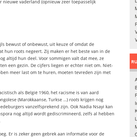
L
ar nieuwe vaderland (opnieuw zeer toepasselijk
V
V
jls bewust of onbewust, uit keuze of omdat de
 hun roots negeert. Zij maken er het beste van in de
og altijd hun deel. Voor sommigen valt dat mee, ze
RU
en een gezin. De cijfers liegen er echter niet om. Niet-
bben meer last om te huren, moeten tevreden zijn met
A
B
cistisch als België 1960, het racisme is van aard
F
Congolese (Marokkaanse, Turkse …)
roots
krijgen nog
e medeburgers vanzelfsprekend zijn. Ook Nadia Nsayi kan
K
aspora nog altijd wordt gediscrimineerd, zelfs al hebben
.
M
oeg. Er is zeker geen gebrek aan informatie voor de
O