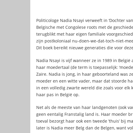
Politicologe Nadia Nsayi verweeft in ‘Dochter van
Belgische met Congolese roots met de geschieden
terugblikt met haar eigen familiale voorgeschieden
zijn postkoloniaal nu-doen-we-dat-toch-niet-m
Dit boek bereikt nieuwe generaties die voor de
Nadia Nsayi is vijf wanneer ze in 1989 in Belg
haar moedertaal (de term is toepasselijk: ‘moeder
Zaïre. Nadia is jong, in haar geboorteland was 
moeder en een witte vader, maar dat stoorde ha
in een volledig zwarte wereld die zoals voor elk 
haar pas in België op.
Net als de meeste van haar landgenoten (ook van
geen eentalig Franstalig land is. Haar moeder b
toeval bezorgt haar ook een tweede ’thuis’ bij m
later is Nadia meer Belg dan de Belgen, want vo