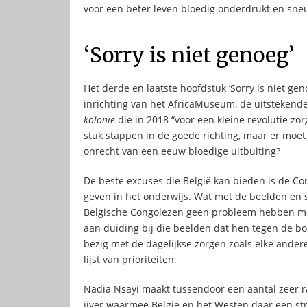
voor een beter leven bloedig onderdrukt en sne
‘Sorry is niet genoeg’
Het derde en laatste hoofdstuk ‘Sorry is niet gen
inrichting van het AfricaMuseum, de uitsteken
kolonie
die in 2018 “voor een kleine revolutie zor
stuk stappen in de goede richting, maar er mo
onrecht van een eeuw bloedige uitbuiting?
De beste excuses die België kan bieden is de Co
geven in het onderwijs. Wat met de beelden en 
Belgische Congolezen geen probleem hebben met 
aan duiding bij die beelden dat hen tegen de bo
bezig met de dagelijkse zorgen zoals elke ander
lijst van prioriteiten.
Nadia Nsayi maakt tussendoor een aantal zeer r
ijver waarmee België en het Westen daar een str