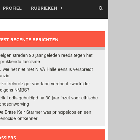
PROFIEL
RUBRIEKEN
EST RECENTE BERICHTEN
elgen streden 90 jaar geleden reeds tegen het
prukkende fascisme
l wie het niet met N-VA-Halle eens is verspreidt
onzin’
lke treinreiziger voortaan verdacht zwartrijder
volgens NMBS?
rik Todts gehuldigd na 30 jaar inzet voor ethische
ondsenwerving
e Britse Keir Starmer was principeloos en een
enocide-ontkenner
SSIERS