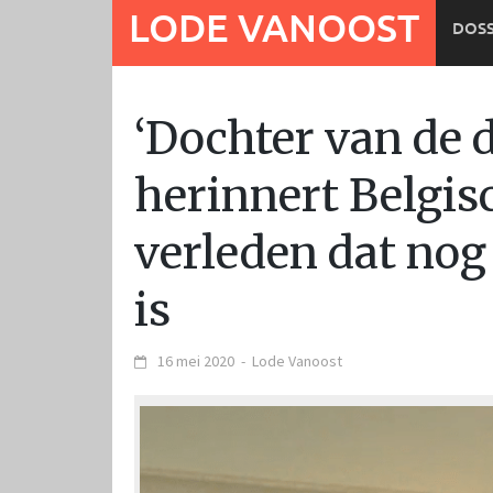
Ga
LODE VANOOST
DOSS
naar
de
inhoud
‘Dochter van de 
herinnert Belgis
verleden dat nog
is
16 mei 2020
-
Lode Vanoost