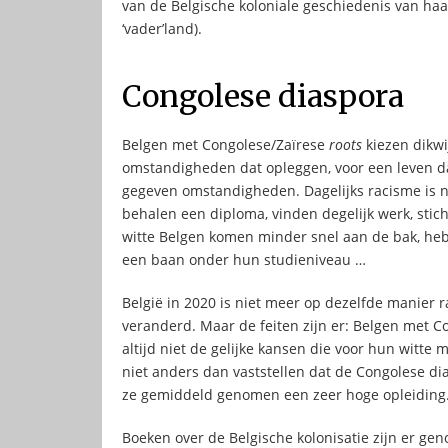
van de Belgische koloniale geschiedenis van ha
‘vader’land).
Congolese diaspora
Belgen met Congolese/Zaïrese
roots
kiezen dikwi
omstandigheden dat opleggen, voor een leven dat
gegeven omstandigheden. Dagelijks racisme is n
behalen een diploma, vinden degelijk werk, sticht
witte Belgen komen minder snel aan de bak, he
een baan onder hun studieniveau …
België in 2020 is niet meer op dezelfde manier ra
veranderd. Maar de feiten zijn er: Belgen met 
altijd niet de gelijke kansen die voor hun witt
niet anders dan vaststellen dat de Congolese di
ze gemiddeld genomen een zeer hoge opleiding
Boeken over de Belgische kolonisatie zijn er gen