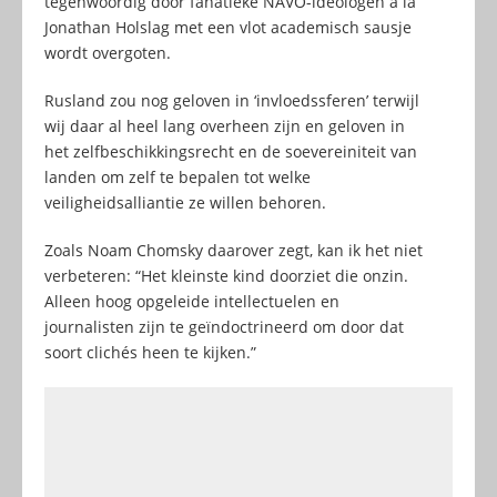
tegenwoordig door fanatieke NAVO-ideologen à la
Jonathan Holslag met een vlot academisch sausje
wordt overgoten.
Rusland zou nog geloven in ‘invloedssferen’ terwijl
wij daar al heel lang overheen zijn en geloven in
het zelfbeschikkingsrecht en de soevereiniteit van
landen om zelf te bepalen tot welke
veiligheidsalliantie ze willen behoren.
Zoals Noam Chomsky daarover zegt, kan ik het niet
verbeteren: “Het kleinste kind doorziet die onzin.
Alleen hoog opgeleide intellectuelen en
journalisten zijn te geïndoctrineerd om door dat
soort clichés heen te kijken.”