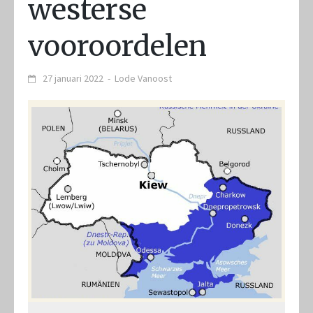
westerse
vooroordelen
27 januari 2022
-
Lode Vanoost