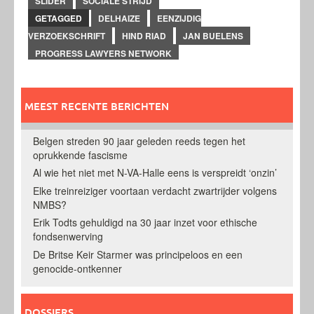
SLIDER
SOCIALE STRIJD
GETAGGED
DELHAIZE
EENZIJDIG
VERZOEKSCHRIFT
HIND RIAD
JAN BUELENS
PROGRESS LAWYERS NETWORK
MEEST RECENTE BERICHTEN
Belgen streden 90 jaar geleden reeds tegen het
oprukkende fascisme
Al wie het niet met N-VA-Halle eens is verspreidt ‘onzin’
Elke treinreiziger voortaan verdacht zwartrijder volgens
NMBS?
Erik Todts gehuldigd na 30 jaar inzet voor ethische
fondsenwerving
De Britse Keir Starmer was principeloos en een
genocide-ontkenner
DOSSIERS