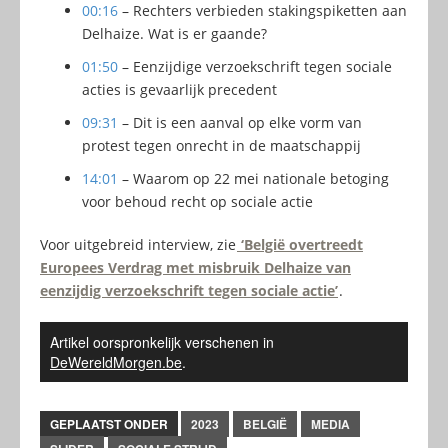
00:16
– Rechters verbieden stakingspiketten aan
Delhaize. Wat is er gaande?
01:50
– Eenzijdige verzoekschrift tegen sociale
acties is gevaarlijk precedent
09:31
– Dit is een aanval op elke vorm van
protest tegen onrecht in de maatschappij
14:01
– Waarom op 22 mei nationale betoging
voor behoud recht op sociale actie
Voor uitgebreid interview, zie
‘België overtreedt
Europees Verdrag met misbruik Delhaize van
eenzijdig verzoekschrift tegen sociale actie’
.
Artikel oorspronkelijk verschenen in
DeWereldMorgen.be
.
GEPLAATST ONDER
2023
BELGIË
MEDIA