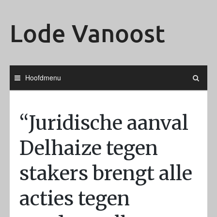
Ga
naar
Lode Vanoost
de
inhoud
Hoofdmenu
“Juridische aanval
Delhaize tegen
stakers brengt alle
acties tegen