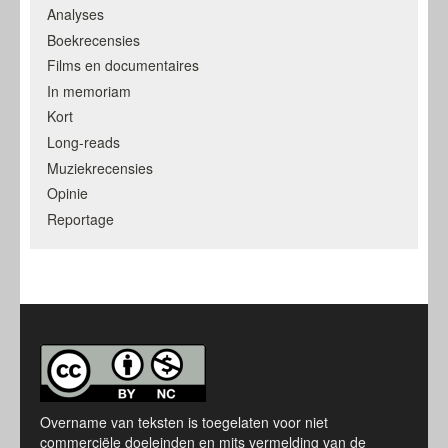
Analyses
Boekrecensies
Films en documentaires
In memoriam
Kort
Long-reads
Muziekrecensies
Opinie
Reportage
Overname van teksten is toegelaten voor niet
commerciële doeleinden en mits vermelding van de