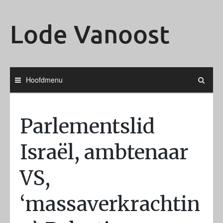
Ga
naar
Lode Vanoost
de
inhoud
Hoofdmenu
Parlementslid
Israël, ambtenaar
VS,
‘massaverkrachtin