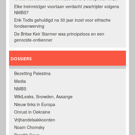
Elke treinreiziger voortaan verdacht zwartrijder volgens
NMBS?
Erik Todts gehuldigd na 30 jaar inzet voor ethische
fondsenwerving
De Britse Keir Starmer was principeloos en een
genocide-ontkenner
DOSSIERS
Bezetting Palestina
Media
NMBS
WikiLeaks, Snowden, Assange
Nieuw links in Europa
Onrust in Oekraine
Vrijhandelsakkoorden
Noam Chomsky
Brazilië Coup