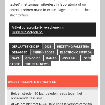
tested’, niet zomaar uitgetest in laboratoria of op
oefenterreinen maar in echte slagvelden met echte
slachtoffers.
Artikel oorspronkelijk verschenen in
DeWereldMorgen.be
.
GEPLAATST ONDER
2023
BEZETTING PALESTINA
GETAGGED
CHRIS HEDGES
ELECTRONIC INTIFADA
GAZA
GENOCIDE
HAMAS
JOSH PAUL
OFER
CASSIF
THE REAL NEWS
MEEST RECENTE BERICHTEN
Belgen streden 90 jaar geleden reeds tegen het
oprukkende fascisme
Al wie het niet met N-VA-Halle eens is verspreidt ‘onzin’