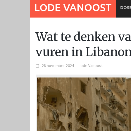
Ga
LODE VANOOST
DOSS
naar
de
inhoud
Wat te denken va
vuren in Libano
28 november 2024
-
Lode Vanoost