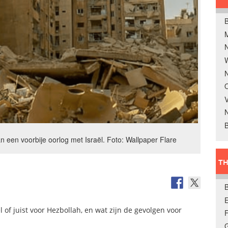
B
W
N
O
V
B
n een voorbije oorlog met Israël. Foto: Wallpaper Flare
TH
E
of juist voor Hezbollah, en wat zijn de gevolgen voor