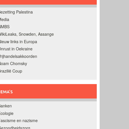
ezetting Palestina
Media
NMBS
ikiLeaks, Snowden, Assange
ieuw links in Europa
nrust in Oekraine
rijhandelsakkoorden
Noam Chomsky
razilië Coup
EMA’S
Banken
cologie
Fascisme en nazisme
Gezondheidszorg