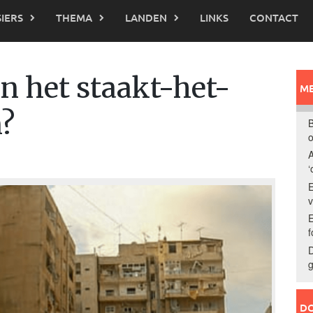
IERS
THEMA
LANDEN
LINKS
CONTACT
n het staakt-het-
ME
n?
B
o
A
‘
E
E
f
D
g
DO