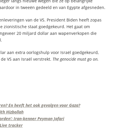
 leger langs nieuwe wegen die ze op belangrijke
daardoor in tweeën gedeeld en van Egypte afgesneden.
nleveringen van de VS. President Biden heeft zopas
e zionistische staat goedgekeurd. Het gaat om
ngeveer 20 miljard dollar aan wapenverkopen die
.
ollar aan extra oorlogshulp voor Israël goedgekeurd,
 de VS aan Israël verstrekt.
The genocide must go on.
ren? En heeft het ook gevolgen voor Gaza?
th Hizbollah
worden’: Iran-kenner Peyman Jafari
Live tracker