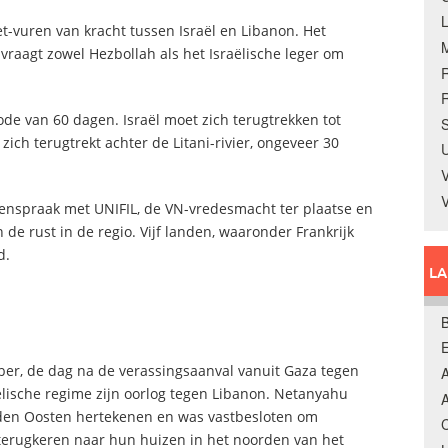
-vuren van kracht tussen Israël en Libanon. Het
 vraagt zowel Hezbollah als het Israëlische leger om
R
ode van 60 dagen. Israël moet zich terugtrekken tot
S
zich terugtrekt achter de Litani-rivier, ongeveer 30
U
V
enspraak met UNIFIL, de VN-vredesmacht ter plaatse en
 de rust in de regio. Vijf landen, waaronder Frankrijk
d.
L
B
ber, de dag na de verassingsaanval vanuit Gaza tegen
A
ëlische regime zijn oorlog tegen Libanon. Netanyahu
A
dden Oosten hertekenen en was vastbesloten om
C
terugkeren naar hun huizen in het noorden van het