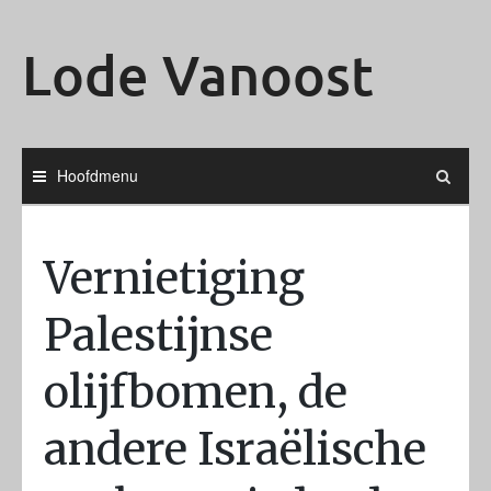
Ga
naar
Lode Vanoost
de
inhoud
Hoofdmenu
Vernietiging
Palestijnse
olijfbomen, de
andere Israëlische