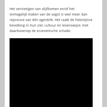
Het vernietigen van olijfbomen en/of het
onmogelijk maken van de oogst is veel meer dan
repressie van één ogenblik. Het raakt de Palestijnse
bevolking in hun ziel, cultuur en levenswijze, met
daarbovenop de economische schade.