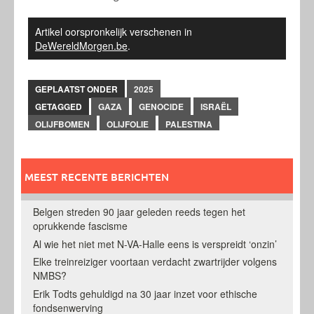
Artikel oorspronkelijk verschenen in
DeWereldMorgen.be
.
GEPLAATST ONDER
2025
GETAGGED
GAZA
GENOCIDE
ISRAËL
OLIJFBOMEN
OLIJFOLIE
PALESTINA
MEEST RECENTE BERICHTEN
Belgen streden 90 jaar geleden reeds tegen het
oprukkende fascisme
Al wie het niet met N-VA-Halle eens is verspreidt ‘onzin’
Elke treinreiziger voortaan verdacht zwartrijder volgens
NMBS?
Erik Todts gehuldigd na 30 jaar inzet voor ethische
fondsenwerving