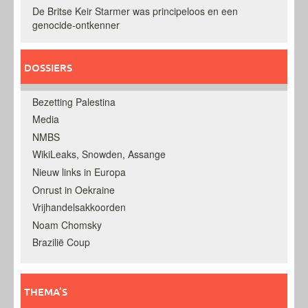
De Britse Keir Starmer was principeloos en een
genocide-ontkenner
DOSSIERS
Bezetting Palestina
Media
NMBS
WikiLeaks, Snowden, Assange
Nieuw links in Europa
Onrust in Oekraine
Vrijhandelsakkoorden
Noam Chomsky
Brazilië Coup
THEMA’S