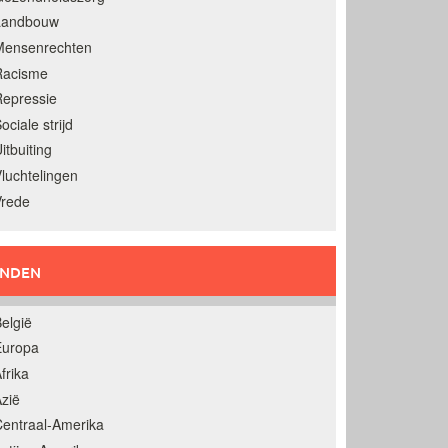
Landbouw
Mensenrechten
Racisme
epressie
ociale strijd
itbuiting
luchtelingen
Vrede
ANDEN
elgië
Europa
frika
zië
entraal-Amerika