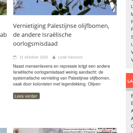
Vernietiging Palestijnse olijfbomen,
R
jab
de andere Israëlische
S
oorlogsmisdaad
U
V
21 oktober 2025
Lode Vanoost
Naast mensenlevens en repressie krijgt een andere
Israëlische oorlogsmisdaad weinig aandacht: de
e
systematische vernieling van Palestijnse olijfbomen,
L
vaak door kolonisten met legerdekking. Olijven
B
Lees verder
A
A
C