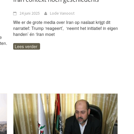
24 juni 2025
Lode Vanoost
Wie er de grote media over Iran op naslaat krijgt dit
narratief: Trump ‘reageert’, ‘neemt het initiatief in eigen
handen’ én ‘Iran moet
e
ten.
Lees verder