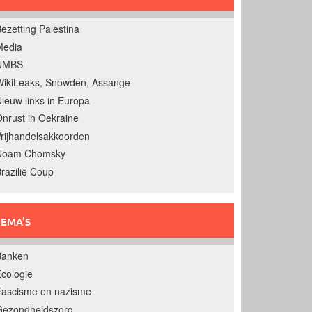
ezetting Palestina
Media
NMBS
ikiLeaks, Snowden, Assange
ieuw links in Europa
nrust in Oekraine
rijhandelsakkoorden
Noam Chomsky
razilië Coup
EMA’S
Banken
cologie
Fascisme en nazisme
Gezondheidszorg