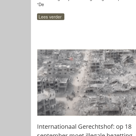
“De
Lees verder
Internationaal Gerechtshof: op 18
september moet illegale bezetting