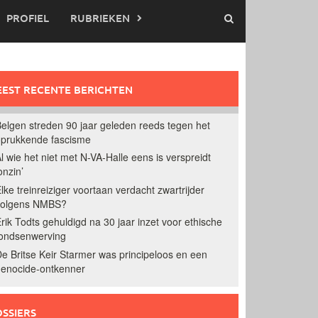
PROFIEL
RUBRIEKEN
EST RECENTE BERICHTEN
elgen streden 90 jaar geleden reeds tegen het
prukkende fascisme
l wie het niet met N-VA-Halle eens is verspreidt
onzin’
lke treinreiziger voortaan verdacht zwartrijder
volgens NMBS?
rik Todts gehuldigd na 30 jaar inzet voor ethische
ondsenwerving
e Britse Keir Starmer was principeloos en een
enocide-ontkenner
SSIERS