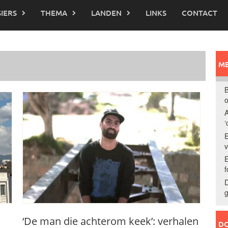
IERS
THEMA
LANDEN
LINKS
CONTACT
ME
B
o
A
‘
E
E
f
D
g
‘De man die achterom keek’: verhalen
DO