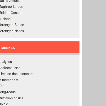
atijns-Amerika
Maghreb-landen
Midden-Oosten
Rusland
erenigde Staten
erenigde Naties
BRIEKEN
nalyses
oekrecensies
ilms en documentaires
In memoriam
ort
Long-reads
uziekrecensies
pinie