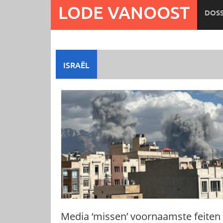
Ga
LODE VANOOST
DOSS
naar
de
inhoud
ISRAËL
Media ‘missen’ voornaamste feiten