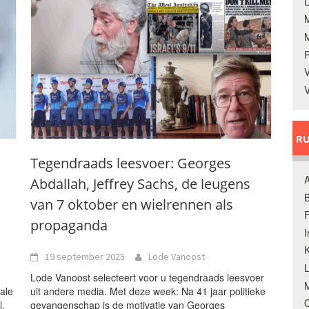
L
V
V
RU
Tegendraads leesvoer: Georges
A
Abdallah, Jeffrey Sachs, de leugens
B
van 7 oktober en wielrennen als
F
propaganda
K
19 september 2025
Lode Vanoost
Lode Vanoost selecteert voor u tegendraads leesvoer
M
ale
uit andere media. Met deze week: Na 41 jaar politieke
O
l.
gevangenschap is de motivatie van Georges