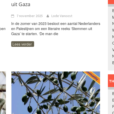
uit Gaza
B
7 november 2025
Lode Vanoost
In de zomer van 2023 besloot een aantal Nederlanders
bben
en Palestijnen om een literaire reeks ‘Stemmen uit
W
Gaza’ te starten. ‘De man die
N
O
Lees verder
V
B
TH
E