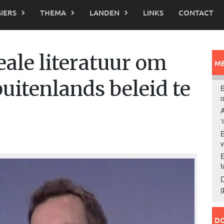
IERS
THEMA
LANDEN
LINKS
CONTACT
eale literatuur om
ME
buitenlands beleid te
B
o
A
‘
E
E
f
D
g
DO