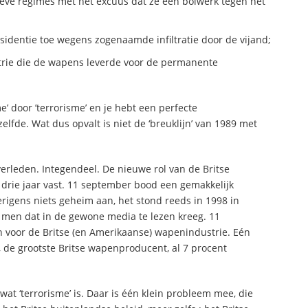
ieve regimes met het excuus dat ze een bolwerk tegen het
ssidentie toe wegens zogenaamde infiltratie door de vijand;
strie die de wapens leverde voor de permanente
e’ door ’terrorisme’ en je hebt een perfecte
lfde. Wat dus opvalt is niet de ‘breuklijn’ van 1989 met
erleden. Integendeel. De nieuwe rol van de Britse
l drie jaar vast. 11 september bood een gemakkelijk
verigens niets geheim aan, het stond reeds in 1998 in
t men dat in de gewone media te lezen kreeg. 11
 voor de Britse (en Amerikaanse) wapenindustrie. Eén
de grootste Britse wapenproducent, al 7 procent
 wat ‘terrorisme’ is. Daar is één klein probleem mee, die