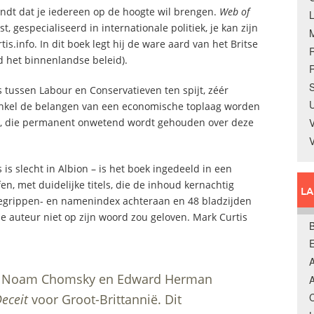
vindt dat je iedereen op de hoogte wil brengen.
Web of
t, gespecialiseerd in internationale politiek, je kan zijn
.info. In dit boek legt hij de ware aard van het Britse
 het binnenlandse beleid).
R
S
ls tussen Labour en Conservatieven ten spijt, zéér
U
 enkel de belangen van een economische toplaag worden
ing, die permanent onwetend wordt gehouden over deze
V
is slecht in Albion – is het boek ingedeeld in een
en, met duidelijke titels, die de inhoud kernachtig
L
begrippen- en namenindex achteraan en 48 bladzijden
e auteur niet op zijn woord zou geloven. Mark Curtis
B
A
 Noam Chomsky en Edward Herman
A
C
eceit
voor Groot-Brittannië. Dit