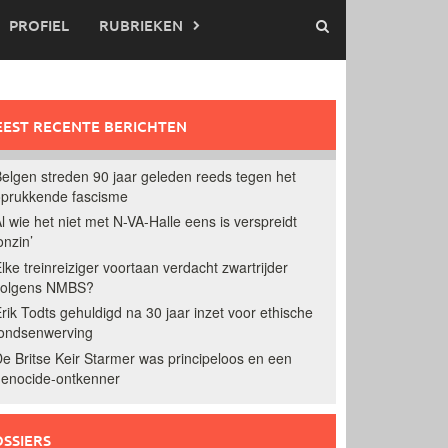
PROFIEL
RUBRIEKEN
EST RECENTE BERICHTEN
elgen streden 90 jaar geleden reeds tegen het
prukkende fascisme
l wie het niet met N-VA-Halle eens is verspreidt
onzin’
lke treinreiziger voortaan verdacht zwartrijder
volgens NMBS?
rik Todts gehuldigd na 30 jaar inzet voor ethische
ondsenwerving
e Britse Keir Starmer was principeloos en een
enocide-ontkenner
SSIERS