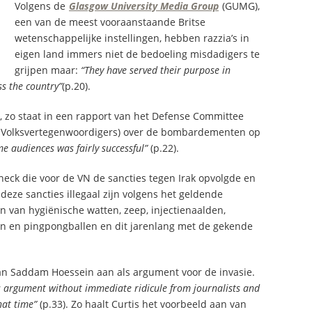
Volgens de
Glasgow University Media Group
(GUMG),
een van de meest vooraanstaande Britse
wetenschappelijke instellingen, hebben razzia’s in
eigen land immers niet de bedoeling misdadigers te
grijpen maar:
“They have served their purpose in
ss the country”
(p.20).
 zo staat in een rapport van het Defense Committee
 Volksvertegenwoordigers) over de bombardementen op
e audiences was fairly successful”
(p.22).
eck die voor de VN de sancties tegen Irak opvolgde en
deze sancties illegaal zijn volgens het geldende
en van hygiënische watten, zeep, injectienaalden,
sen en pingpongballen en dit jarenlang met de gekende
an Saddam Hoessein aan als argument voor de invasie.
his argument without immediate ridicule from journalists and
hat time”
(p.33). Zo haalt Curtis het voorbeeld aan van