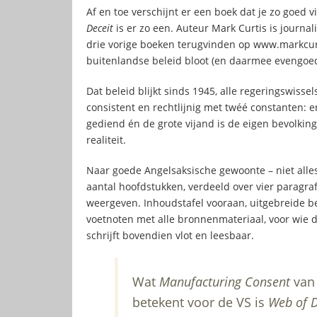
Af en toe verschijnt er een boek dat je zo goed 
Deceit
is er zo een. Auteur Mark Curtis is journalis
drie vorige boeken terugvinden op www.markcurtis
buitenlandse beleid bloot (en daarmee evengoed
Dat beleid blijkt sinds 1945, alle regeringswisse
consistent en rechtlijnig met twéé constanten:
gediend én de grote vijand is de eigen bevolk
realiteit.
Naar goede Angelsaksische gewoonte – niet alles 
aantal hoofdstukken, verdeeld over vier paragraf
weergeven. Inhoudstafel vooraan, uitgebreide 
voetnoten met alle bronnenmateriaal, voor wie d
schrijft bovendien vlot en leesbaar.
Wat
Manufacturing Consent
van
betekent voor de VS is
Web of D