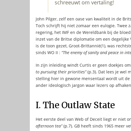
schreeuwt om vertaling!
John Pilger, zelf een oase van kwaliteit in de Bri
Toch schrijft hij niet zomaar een eulogie. Twee 
regering, het IMF en de Wereldbank bij de bloed
inzet van de Britse diplomatie om een degelij
is de toon gezet, Groot-Brittannië(1), was recht
sinds WO II :
“The enemy of sanity and peace in inte
In zijn inleiding windt Curtis er geen doekjes om
to pursuing their priorities”
(p.3). Dat lees je wel
stelling hier in gewone mensentaal wordt uit d
ander ideologisch jargon waar lezers op afhaken
I. The Outlaw State
Het eerste deel van Web of Deceit liegt er niet o
afternoon tea”
(p.7). GB heeft sinds 1965 meer ve