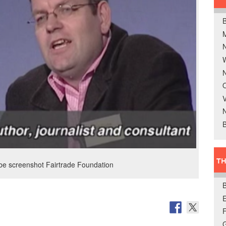
B
W
N
O
V
B
TH
be screenshot Fairtrade Foundation
E