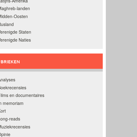
atijns-Amerika
Maghreb-landen
Midden-Oosten
Rusland
erenigde Staten
erenigde Naties
BRIEKEN
nalyses
oekrecensies
ilms en documentaires
In memoriam
ort
Long-reads
uziekrecensies
pinie