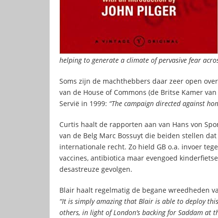
helping to generate a climate of pervasive fear acro
Soms zijn de machthebbers daar zeer open over,
van de House of Commons (de Britse Kamer van
Servië in 1999:
“The campaign directed against hom
Curtis haalt de rapporten aan van Hans von Spon
van de Belg Marc Bossuyt die beiden stellen dat 
internationale recht. Zo hield GB o.a. invoer teg
vaccines, antibiotica maar evengoed kinderfiet
desastreuze gevolgen.
Blair haalt regelmatig de begane wreedheden v
“It is simply amazing that Blair is able to deploy t
others, in light of London’s backing for Saddam at t