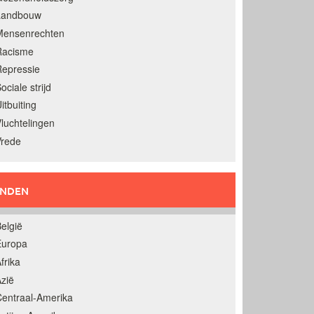
Landbouw
Mensenrechten
Racisme
epressie
ociale strijd
itbuiting
luchtelingen
Vrede
ANDEN
elgië
Europa
frika
zië
entraal-Amerika