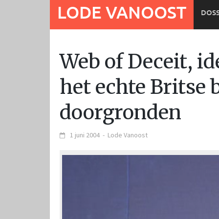
Ga
LODE VANOOST
DOSS
naar
de
inhoud
Web of Deceit, id
het echte Britse 
doorgronden
1 juni 2004
-
Lode Vanoost