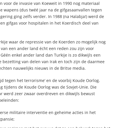
en voor de invasie van Koeweit in 1990 nog materiaal
he wapens (dus twéé jaar na de gifgasaanvallen tegen
gering ging zelfs verder. In 1988 (na Halabja!) werd de
n gifgas voor hospitalen in het Koerdisch deel van
kije waar de repressie van de Koerden zo mogelijk nog
en van een ander land écht een reden zou zijn voor
 Géén enkel ander land dan Turkije is zo dikwijls een
 bezetting van delen van Irak en toch zijn de daarmee
hten nauwelijks nieuws in de Britse media.
rijd tegen het terrorisme’ en de voorbij Koude Oorlog.
ging tijdens de Koude Oorlog was de Sovjet-Unie. Die
ar werd zeer zwaar overdreven en dikwijls bewust
oeleinden:
rse militaire interventie en geheime acties in het
xpansie;