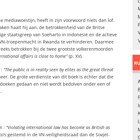
L
tse mediawoestijn, heeft in zijn voorwoord niets dan lof.
zaken haalt hij aan, de betrokkenheid van de Britse
V
ige staatsgreep van Soeharto in Indonesië en de actieve
V
ke VN-troepenmacht in Rwanda te verhinderen. Daarmee
streeks betrokken bij de twee grootste volkerenmoorden
rnational affairs is close to home”
(p. XV).
RU
 :
“The public is in reality seen by elites as the great threat
 meer. De grote verdienste van dit boek is echter dat die
A
e doeken gedaan en niet wordt bedolven onder een of
B
.
F
K
m :
“Violating international law has become as British as
M
to’s gestemd in de VN-veiligheidsraad dan de Sovjet-
O