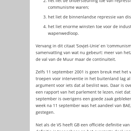
het liet de ondersteuning toe van repress
communisme waren;
het liet de binnenlandse repressie van di
het liet enorme winsten toe voor de indu
wapenwedloop.
Vervang in dit citaat ‘Sovjet-Unie’ en ‘communism
samenvatting van wat nu gebeurt: meer van hetze
de val van de Muur maar de continuïteit.
Zelfs 11 september 2001 is geen breuk met het v
troepen voor interventie in het buitenland lag a
argument voor iets dat al beslist was. Daar is o
een rapport van het parlement te lezen, niet da
september is overigens een goede zaak gebleken
week na 11 september was het aandeel van BAE, 
gestegen.
Net als de VS heeft GB een officiële definitie van