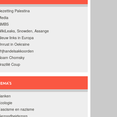
ezetting Palestina
Media
NMBS
ikiLeaks, Snowden, Assange
ieuw links in Europa
nrust in Oekraine
rijhandelsakkoorden
Noam Chomsky
razilië Coup
EMA’S
Banken
cologie
Fascisme en nazisme
Gezondheidszorg