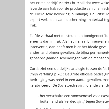
het Britse bedrijf Matrix Churchill dat twéé wek
leverde aan Irak voor de productie van chemisc
de Koerdische bevolking in Halabja). De Britse re
export verboden van beschermingsmateriaal tege
Irak.
Zelfde verhaal met de steun aan bondgenoot Tur
erger is dan in Irak. Als het illegaal binnenvall
interventie, dan heeft men hier het ideale geval.
ander land binnengevallen, de bijna permanente
gepaarde gaande schendingen van de mensenrec
Curtis ziet een duidelijke analogie tussen de ‘st
(mijn vertaling p.76) : De grote officiële bedrei
bedreiging was reëel in een aantal gevallen, ma
gefabriceerd. De Sovjetbedreiging diende vier d
het verschafte een voorwendsel voor Weste
buitenland als ‘verdediging’ tegen Sovjete