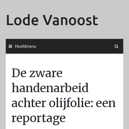
Ga
naar
Lode Vanoost
de
inhoud
Hoofdmenu
De zware
handenarbeid
achter olijfolie: een
reportage