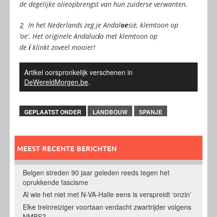
de degelijke olieopbrengst van hun zuiderse verwanten.
2
In het Nederlands zeg je Andal
oe
sië, klemtoon op
‘oe’. Het originele Andaluc
í
a met klemtoon op
de
í
klinkt zoveel mooier!
Artikel oorspronkelijk verschenen in
DeWereldMorgen.be
.
GEPLAATST ONDER
LANDBOUW
SPANJE
MEEST RECENTE BERICHTEN
Belgen streden 90 jaar geleden reeds tegen het
oprukkende fascisme
Al wie het niet met N-VA-Halle eens is verspreidt ‘onzin’
Elke treinreiziger voortaan verdacht zwartrijder volgens
NMBS?