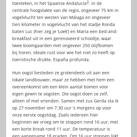
2
toesteken, in het Spaanse Andalucía
. In de
centrale hoogvlakte van de regio, ongeveer 75 km in
vogelvlucht ten westen van Málaga en ongeveer
tien kilometer in vogelvlucht van het stadje Ronda
baten Luc (hier zeg je ‘Loek’) en Maria een bed-and-
breakfast uit in een gerenoveerd schooltje, waar
twee boomgaarden met ongeveer 250 olijfbomen
bij horen. Ideale rust voor wie het niet zo heeft op
toeristische drukte. España profunda.
Hun oogst besteden ze grotendeels uit aan een
lokale landbouwer, maar ze hebben met hem een
overeenkomst om een klein aantal bomen voor
eigen gewin te oogsten. Die oogst doen ze zelf,
alleen of met vrienden. Samen met zus Gerda sta ik
op 27 november om 7.30 uur ’s morgens op voor
onze eerste oogstdag. Zoals iedereen hier
beginnen we vroeg om te stoppen rond 16 uur, met
een korte break rond 11 uur. De temperatuur is
een aangename 18 graden. Om 16 uur stoppen lijkt