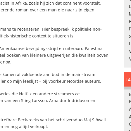
st in Afrika, zoals hij zich dat continent voorstelt.
nerende roman over een man die naar zijn eigen
R
mans te recenseren. Hier bespreek ik politieke non-
itiek-historische context te situeren is.
S
U
Amerikaanse bevrijdingsstrijd en uiteraard Palestina
V
veel boeken van kleinere uitgeverijen die kwaliteit boven
g nog.
 Ze komen al voldoende aan bod in de mainstream
L
ller op mijn leeslijst – bij voorkeur Noordse auteurs.
series die Netflix en andere streamers
en
B
n van een Stieg Larsson, Arnaldur Indridason en
A
A
rtrefbare Beck-reeks van het schrijversduo Maj Sjöwall
C
 en nog altijd verkoopt.