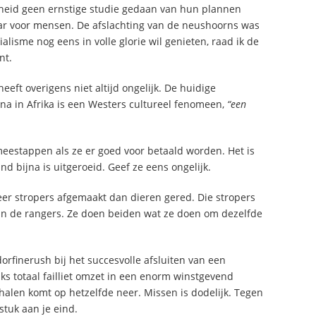
rheid geen ernstige studie gedaan van hun plannen
ar voor mensen. De afslachting van de neushoorns was
ialisme nog eens in volle glorie wil genieten, raad ik de
nt.
eeft overigens niet altijd ongelijk. De huidige
na in Afrika is een Westers cultureel fenomeen,
“een
meestappen als ze er goed voor betaald worden. Het is
d bijna is uitgeroeid. Geef ze eens ongelijk.
er stropers afgemaakt dan dieren gered. Die stropers
an de rangers. Ze doen beiden wat ze doen om dezelfde
orfinerush bij het succesvolle afsluiten van een
jks totaal failliet omzet in een enorm winstgevend
halen komt op hetzelfde neer. Missen is dodelijk. Tegen
tuk aan je eind.