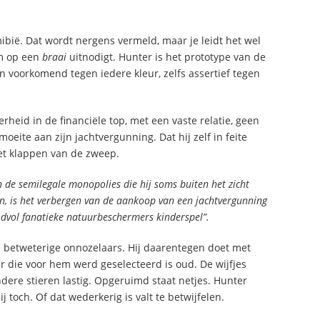
ibië. Dat wordt nergens vermeld, maar je leidt het wel
em op een
braai
uitnodigt. Hunter is het prototype van de
n voorkomend tegen iedere kleur, zelfs assertief tegen
kerheid in de financiële top, met een vaste relatie, geen
 moeite aan zijn jachtvergunning. Dat hij zelf in feite
 het klappen van de zweep.
de semilegale monopolies die hij soms buiten het zicht
, is het verbergen van de aankoop van een jachtvergunning
dvol fanatieke natuurbeschermers kinderspel”.
 betweterige onnozelaars. Hij daarentegen doet met
er die voor hem werd geselecteerd is oud. De wijfjes
andere stieren lastig. Opgeruimd staat netjes. Hunter
j toch. Of dat wederkerig is valt te betwijfelen.