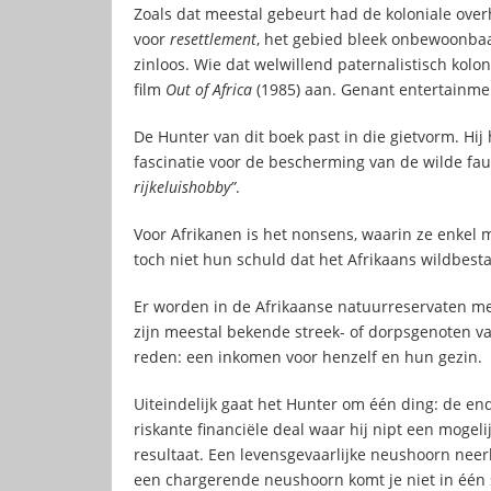
Zoals dat meestal gebeurt had de koloniale ove
voor
resettlement
, het gebied bleek onbewoonba
zinloos. Wie dat welwillend paternalistisch kolon
film
Out of Africa
(1985) aan. Genant entertainme
De Hunter van dit boek past in die gietvorm. Hij h
fascinatie voor de bescherming van de wilde fau
rijkeluishobby”
.
Voor Afrikanen is het nonsens, waarin ze enkel 
toch niet hun schuld dat het Afrikaans wildbestan
Er worden in de Afrikaanse natuurreservaten me
zijn meestal bekende streek- of dorpsgenoten v
reden: een inkomen voor henzelf en hun gezin.
Uiteindelijk gaat het Hunter om één ding: de end
riskante financiële deal waar hij nipt een mogeli
resultaat. Een levensgevaarlijke neushoorn neer
een chargerende neushoorn komt je niet in één s