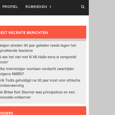
PROFIEL
RUBRIEKEN
EST RECENTE BERICHTEN
elgen streden 90 jaar geleden reeds tegen het
prukkende fascisme
l wie het niet met N-VA-Halle eens is verspreidt
onzin’
lke treinreiziger voortaan verdacht zwartrijder
volgens NMBS?
rik Todts gehuldigd na 30 jaar inzet voor ethische
ondsenwerving
e Britse Keir Starmer was principeloos en een
enocide-ontkenner
SSIERS