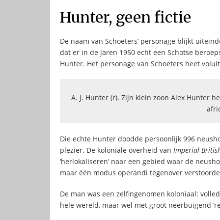
Hunter, geen fictie
De naam van Schoeters’ personage blijkt uiteindeli
dat er in de jaren 1950 echt een Schotse beroe
Hunter. Het personage van Schoeters heet voluit
A. J. Hunter (r). Zijn klein zoon Alex Hunter h
afr
Die echte Hunter doodde persoonlijk 996 neushoo
plezier. De koloniale overheid van
Imperial Britis
‘herlokaliseren’ naar een gebied waar de neush
maar één modus operandi tegenover verstoorders
De man was een zelfingenomen koloniaal: volled
hele wereld, maar wel met groot neerbuigend ‘res