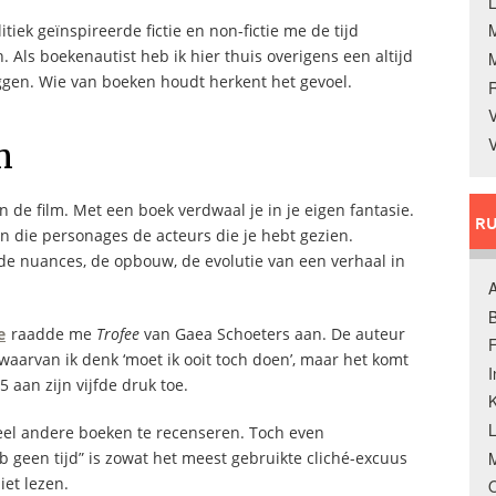
L
tiek geïnspireerde fictie en non-fictie me de tijd
Als boekenautist heb ik hier thuis overigens een altijd
ggen. Wie van boeken houdt herkent het gevoel.
V
V
m
an de film. Met een boek verdwaal je in je eigen fantasie.
RU
n die personages de acteurs die je hebt gezien.
 de nuances, de opbouw, de evolutie van een verhaal in
A
B
e
raadde me
Trofee
van Gaea Schoeters aan. De auteur
F
waarvan ik denk ‘moet ik ooit toch doen’, maar het komt
 aan zijn vijfde druk toe.
K
veel andere boeken te recenseren. Toch even
M
heb geen tijd” is zowat het meest gebruikte cliché-excuus
iet lezen.
O