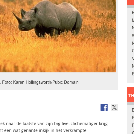
B
W
N
O
V
B
. Foto: Karen Hollingsworth/Pubic Domain
TH
E
 naar de laatste van zijn big five, clichématiger krijg
zicht een wat genante inkijk in het verkrampte