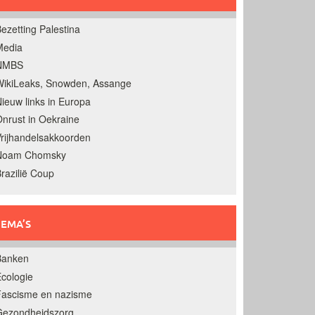
ezetting Palestina
Media
NMBS
ikiLeaks, Snowden, Assange
ieuw links in Europa
nrust in Oekraine
rijhandelsakkoorden
Noam Chomsky
razilië Coup
EMA’S
Banken
cologie
Fascisme en nazisme
Gezondheidszorg