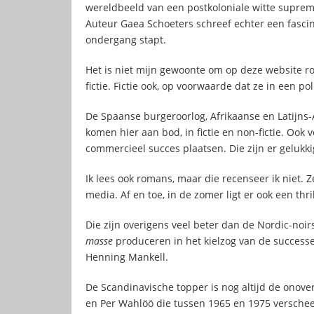
wereldbeeld van een postkoloniale witte supremaci
Auteur Gaea Schoeters schreef echter een fasci
ondergang stapt.
Het is niet mijn gewoonte om op deze website ro
fictie. Fictie ook, op voorwaarde dat ze in een pol
De Spaanse burgeroorlog, Afrikaanse en Latijns-
komen hier aan bod, in fictie en non-fictie. Ook 
commercieel succes plaatsen. Die zijn er gelukki
Ik lees ook romans, maar die recenseer ik niet.
media. Af en toe, in de zomer ligt er ook een thri
Die zijn overigens veel beter dan de Nordic-noir
masse
produceren in het kielzog van de successe
Henning Mankell.
De Scandinavische topper is nog altijd de onove
en Per Wahlöö die tussen 1965 en 1975 verscheen