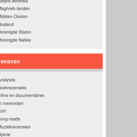
atijns-Amerika
Maghreb-landen
Midden-Oosten
Rusland
erenigde Staten
erenigde Naties
BRIEKEN
nalyses
oekrecensies
ilms en documentaires
In memoriam
ort
Long-reads
uziekrecensies
pinie