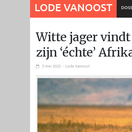
Ga
LODE VANOOST
DOSS
naar
de
inhoud
Witte jager vindt
zijn ‘échte’ Afrik
5 mei 2025
-
Lode Vanoost