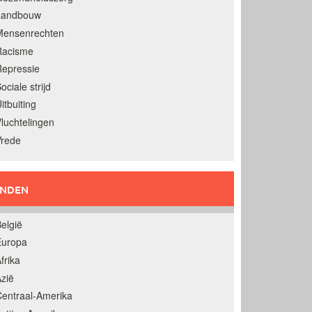
Landbouw
Mensenrechten
Racisme
epressie
ociale strijd
itbuiting
luchtelingen
Vrede
ANDEN
elgië
Europa
frika
zië
entraal-Amerika