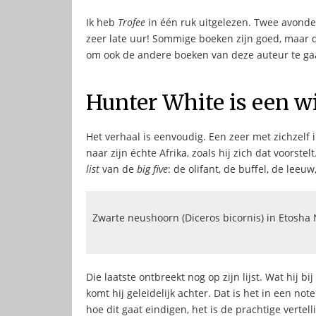
Ik heb
Trofee
in één ruk uitgelezen. Twee avonde
zeer late uur! Sommige boeken zijn goed, maar daa
om ook de andere boeken van deze auteur te g
Hunter White is een wi
Het verhaal is eenvoudig. Een zeer met zichzel
naar zijn échte Afrika, zoals hij zich dat voorste
list
van de
big five
: de olifant, de buffel, de lee
Zwarte neushoorn (Diceros bicornis) in Etosha 
Die laatste ontbreekt nog op zijn lijst. Wat hij bi
komt hij geleidelijk achter. Dat is het in een note
hoe dit gaat eindigen, het is de prachtige verte