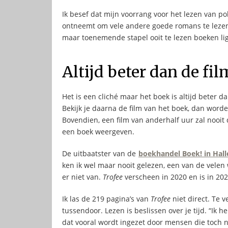
Ik besef dat mijn voorrang voor het lezen van poli
ontneemt om vele andere goede romans te lezen. 
maar toenemende stapel ooit te lezen boeken li
Altijd beter dan de fil
Het is een cliché maar het boek is altijd beter d
Bekijk je daarna de film van het boek, dan worde
Bovendien, een film van anderhalf uur zal nooit
een boek weergeven.
De uitbaatster van de
boekhandel Boek! in Hall
ken ik wel maar nooit gelezen, een van de velen 
er niet van.
Trofee
verscheen in 2020 en is in 2025
Ik las de 219 pagina’s van
Trofee
niet direct. Te 
tussendoor. Lezen is beslissen over je tijd. “Ik 
dat vooral wordt ingezet door mensen die toch n