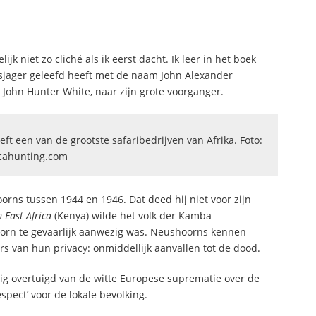
jk niet zo cliché als ik eerst dacht. Ik leer in het boek
psjager geleefd heeft met de naam John Alexander
 John Hunter White, naar zijn grote voorganger.
eeft een van de grootste safaribedrijven van Afrika. Foto:
icahunting.com
rns tussen 1944 en 1946. Dat deed hij niet voor zijn
h East Africa
(Kenya) wilde het volk der Kamba
oorn te gevaarlijk aanwezig was. Neushoorns kennen
 van hun privacy: onmiddellijk aanvallen tot de dood.
ig overtuigd van de witte Europese suprematie over de
pect’ voor de lokale bevolking.