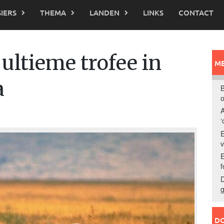
IERS
THEMA
LANDEN
LINKS
CONTACT
 ultieme trofee in
ME
a
B
o
A
‘
E
E
f
D
g
DO