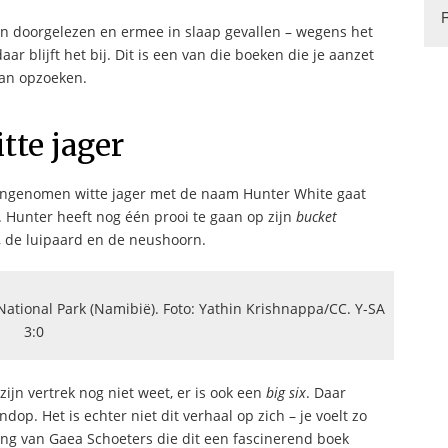
n doorgelezen en ermee in slaap gevallen – wegens het
r blijft het bij. Dit is een van die boeken die je aanzet
aan opzoeken.
tte jager
f ingenomen witte jager met de naam Hunter White gaat
lt. Hunter heeft nog één prooi te gaan op zijn
bucket
uw, de luipaard en de neushoorn.
National Park (Namibië). Foto: Yathin Krishnappa/CC. Y-SA
3:0
j zijn vertrek nog niet weet, er is ook een
big six
. Daar
ndop. Het is echter niet dit verhaal op zich – je voelt zo
lling van Gaea Schoeters die dit een fascinerend boek