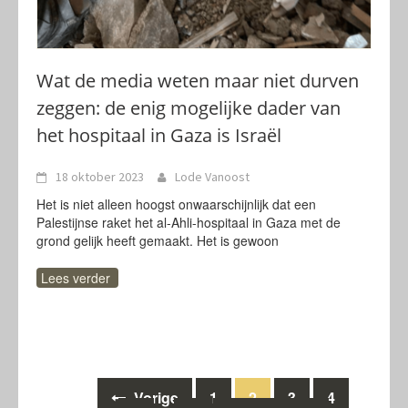
Wat de media weten maar niet durven
zeggen: de enig mogelijke dader van
het hospitaal in Gaza is Israël
18 oktober 2023
Lode Vanoost
Het is niet alleen hoogst onwaarschijnlijk dat een
Palestijnse raket het al-Ahli-hospitaal in Gaza met de
grond gelijk heeft gemaakt. Het is gewoon
Lees verder
Berichten
Vorige
1
2
3
4