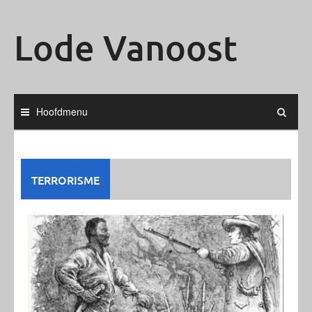
Ga
naar
Lode Vanoost
de
inhoud
Hoofdmenu
TERRORISME