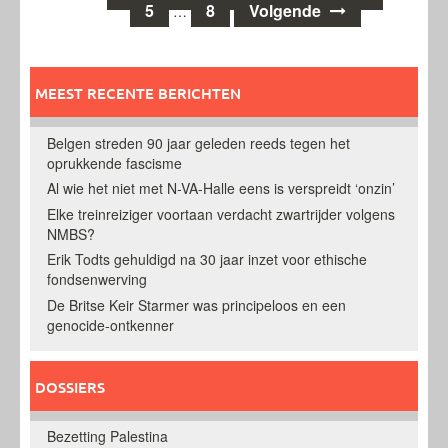
5
8
Volgende
…
navigatie
MEEST RECENTE BERICHTEN
Belgen streden 90 jaar geleden reeds tegen het
oprukkende fascisme
Al wie het niet met N-VA-Halle eens is verspreidt ‘onzin’
Elke treinreiziger voortaan verdacht zwartrijder volgens
NMBS?
Erik Todts gehuldigd na 30 jaar inzet voor ethische
fondsenwerving
De Britse Keir Starmer was principeloos en een
genocide-ontkenner
DOSSIERS
Bezetting Palestina