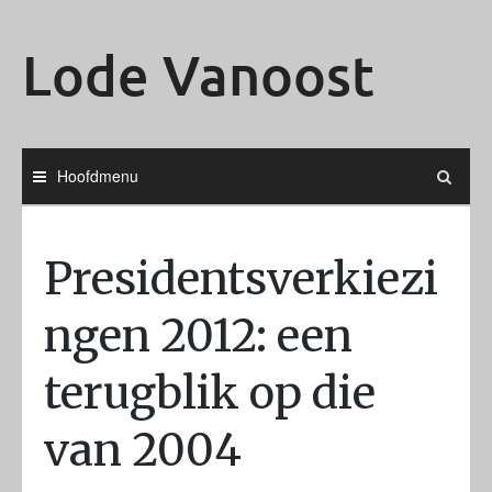
Ga
naar
Lode Vanoost
de
inhoud
Hoofdmenu
Presidentsverkiezi
ngen 2012: een
terugblik op die
van 2004