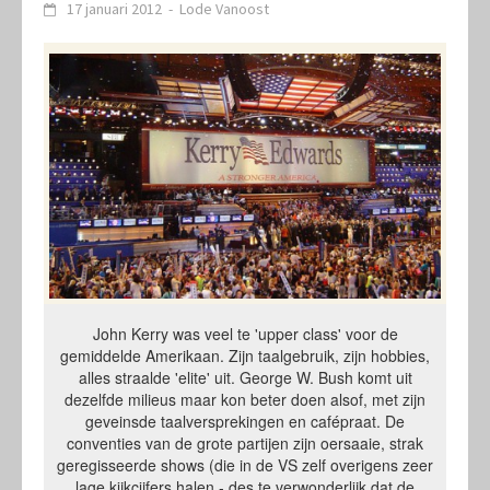
17 januari 2012
-
Lode Vanoost
John Kerry was veel te 'upper class' voor de
gemiddelde Amerikaan. Zijn taalgebruik, zijn hobbies,
alles straalde 'elite' uit. George W. Bush komt uit
dezelfde milieus maar kon beter doen alsof, met zijn
geveinsde taalversprekingen en cafépraat. De
conventies van de grote partijen zijn oersaaie, strak
geregisseerde shows (die in de VS zelf overigens zeer
lage kijkcijfers halen - des te verwonderlijk dat de