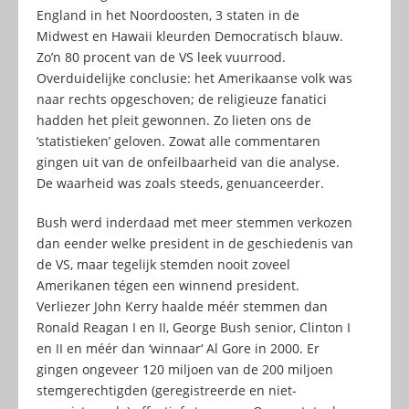
England in het Noordoosten, 3 staten in de
Midwest en Hawaii kleurden Democratisch blauw.
Zo’n 80 procent van de VS leek vuurrood.
Overduidelijke conclusie: het Amerikaanse volk was
naar rechts opgeschoven; de religieuze fanatici
hadden het pleit gewonnen. Zo lieten ons de
‘statistieken’ geloven. Zowat alle commentaren
gingen uit van de onfeilbaarheid van die analyse.
De waarheid was zoals steeds, genuanceerder.
Bush werd inderdaad met meer stemmen verkozen
dan eender welke president in de geschiedenis van
de VS, maar tegelijk stemden nooit zoveel
Amerikanen tégen een winnend president.
Verliezer John Kerry haalde méér stemmen dan
Ronald Reagan I en II, George Bush senior, Clinton I
en II en méér dan ‘winnaar‘ Al Gore in 2000. Er
gingen ongeveer 120 miljoen van de 200 miljoen
stemgerechtigden (geregistreerde en niet-