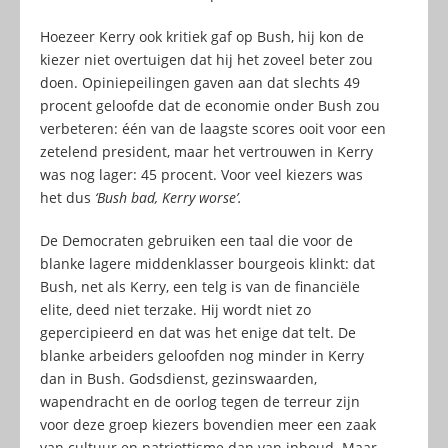
Hoezeer Kerry ook kritiek gaf op Bush, hij kon de
kiezer niet overtuigen dat hij het zoveel beter zou
doen. Opiniepeilingen gaven aan dat slechts 49
procent geloofde dat de economie onder Bush zou
verbeteren: één van de laagste scores ooit voor een
zetelend president, maar het vertrouwen in Kerry
was nog lager: 45 procent. Voor veel kiezers was
het dus
‘Bush bad, Kerry worse’.
De Democraten gebruiken een taal die voor de
blanke lagere middenklasser bourgeois klinkt: dat
Bush, net als Kerry, een telg is van de financiële
elite, deed niet terzake. Hij wordt niet zo
gepercipieerd en dat was het enige dat telt. De
blanke arbeiders geloofden nog minder in Kerry
dan in Bush. Godsdienst, gezinswaarden,
wapendracht en de oorlog tegen de terreur zijn
voor deze groep kiezers bovendien meer een zaak
van cultuur en patriottisme dan van inhoud. Maar