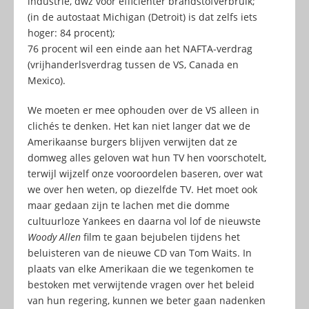
industrie, dwz voor efficiënter brandstofverbruik;
(in de autostaat Michigan (Detroit) is dat zelfs iets
hoger: 84 procent);
76 procent wil een einde aan het NAFTA-verdrag
(vrijhanderlsverdrag tussen de VS, Canada en
Mexico).
We moeten er mee ophouden over de VS alleen in
clichés te denken. Het kan niet langer dat we de
Amerikaanse burgers blijven verwijten dat ze
domweg alles geloven wat hun TV hen voorschotelt,
terwijl wijzelf onze vooroordelen baseren, over wat
we over hen weten, op diezelfde TV. Het moet ook
maar gedaan zijn te lachen met die domme
cultuurloze Yankees en daarna vol lof de nieuwste
Woody Allen
film te gaan bejubelen tijdens het
beluisteren van de nieuwe CD van Tom Waits. In
plaats van elke Amerikaan die we tegenkomen te
bestoken met verwijtende vragen over het beleid
van hun regering, kunnen we beter gaan nadenken