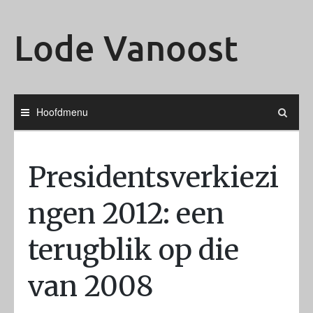
Ga
naar
Lode Vanoost
de
inhoud
Hoofdmenu
Presidentsverkiezi
ngen 2012: een
terugblik op die
van 2008