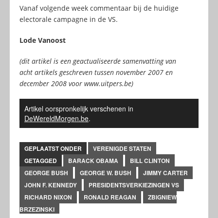
Vanaf volgende week commentaar bij de huidige
electorale campagne in de VS.
Lode Vanoost
(dit artikel is een geactualiseerde samenvatting van
acht artikels geschreven tussen november 2007 en
december 2008 voor www.uitpers.be)
Artikel oorspronkelijk verschenen in
DeWereldMorgen.be
.
GEPLAATST ONDER
VERENIGDE STATEN
GETAGGED
BARACK OBAMA
BILL CLINTON
GEORGE BUSH
GEORGE W. BUSH
JIMMY CARTER
JOHN F. KENNEDY
PRESIDENTSVERKIEZINGEN VS
RICHARD NIXON
RONALD REAGAN
ZBIGNIEW
BRZEZINSKI