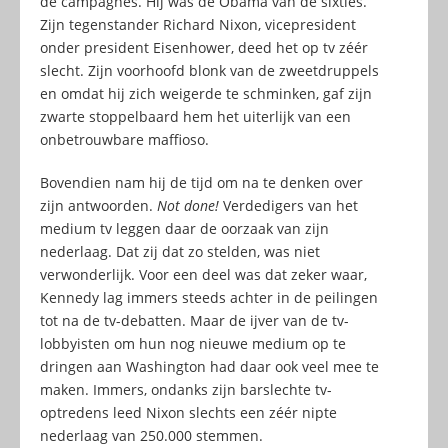
de campagnes. Hij was de Obama van de sixties.
Zijn tegenstander Richard Nixon, vicepresident
onder president Eisenhower, deed het op tv zéér
slecht. Zijn voorhoofd blonk van de zweetdruppels
en omdat hij zich weigerde te schminken, gaf zijn
zwarte stoppelbaard hem het uiterlijk van een
onbetrouwbare maffioso.
Bovendien nam hij de tijd om na te denken over
zijn antwoorden.
Not done!
Verdedigers van het
medium tv leggen daar de oorzaak van zijn
nederlaag. Dat zij dat zo stelden, was niet
verwonderlijk. Voor een deel was dat zeker waar,
Kennedy lag immers steeds achter in de peilingen
tot na de tv-debatten. Maar de ijver van de tv-
lobbyisten om hun nog nieuwe medium op te
dringen aan Washington had daar ook veel mee te
maken. Immers, ondanks zijn barslechte tv-
optredens leed Nixon slechts een zéér nipte
nederlaag van 250.000 stemmen.