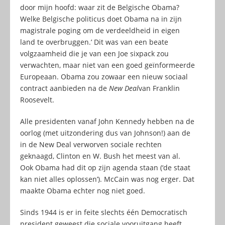
door mijn hoofd: waar zit de Belgische Obama?
Welke Belgische politicus doet Obama na in zijn
magistrale poging om de verdeeldheid in eigen
land te overbruggen.’ Dit was van een beate
volgzaamheid die je van een Joe sixpack zou
verwachten, maar niet van een goed geïnformeerde
Europeaan. Obama zou zowaar een nieuw sociaal
contract aanbieden na de
New Deal
van Franklin
Roosevelt.
Alle presidenten vanaf John Kennedy hebben na de
oorlog (met uitzondering dus van Johnson!) aan de
in de New Deal verworven sociale rechten
geknaagd, Clinton en W. Bush het meest van al.
Ook Obama had dit op zijn agenda staan (‘de staat
kan niet alles oplossen’). McCain was nog erger. Dat
maakte Obama echter nog niet goed.
Sinds 1944 is er in feite slechts één Democratisch
president geweest die sociale vooruitgang heeft