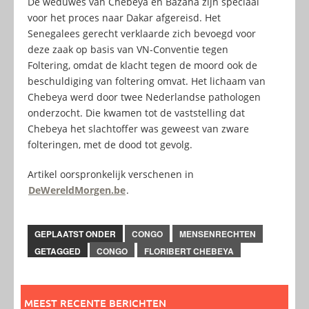
De weduwes van Chebeya en Bazana zijn speciaal
voor het proces naar Dakar afgereisd. Het
Senegalees gerecht verklaarde zich bevoegd voor
deze zaak op basis van VN-Conventie tegen
Foltering, omdat de klacht tegen de moord ook de
beschuldiging van foltering omvat. Het lichaam van
Chebeya werd door twee Nederlandse pathologen
onderzocht. Die kwamen tot de vaststelling dat
Chebeya het slachtoffer was geweest van zware
folteringen, met de dood tot gevolg.
Artikel oorspronkelijk verschenen in
DeWereldMorgen.be
.
GEPLAATST ONDER
CONGO
MENSENRECHTEN
GETAGGED
CONGO
FLORIBERT CHEBEYA
MEEST RECENTE BERICHTEN