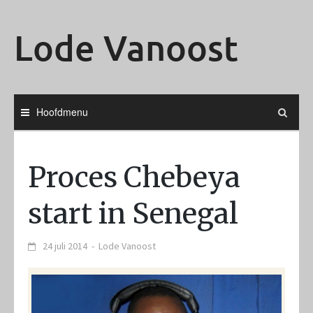
Ga
naar
Lode Vanoost
de
inhoud
Hoofdmenu
Proces Chebeya
start in Senegal
24 juli 2014
-
Lode Vanoost